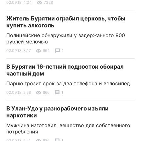
02.09.18, 4:04
7328
Житель Бурятии ограбил церковь, чтобы
купить алкоголь
Полицейские обнаружили у задержанного 900
рублей мелочью
02.09.18, 3:17
964
1
В Бурятии 16-летний подросток обокрал
частный дом
Парню грозит срок за два телефона и велосипед
02.09.18, 2:58
866
1
В Улан-Удэ у разнорабочего изъяли
наркотики
Мужчина изготовил вещество для собственного
потребления
02.09.18, 2:41
986
1