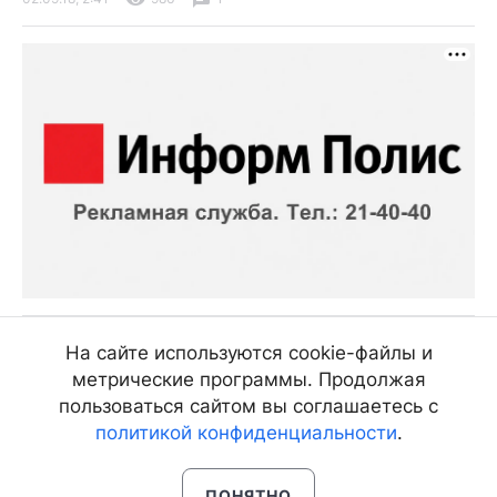
В Бурятии общественники организовали
На сайте используются cookie-файлы и
казачьи сборы для трудных ребят
метрические программы. Продолжая
Мероприятие прошло в местности Дабаты
пользоваться сайтом вы соглашаетесь с
политикой конфиденциальности
.
02.09.18, 2:28
1025
1
ПОНЯТНО