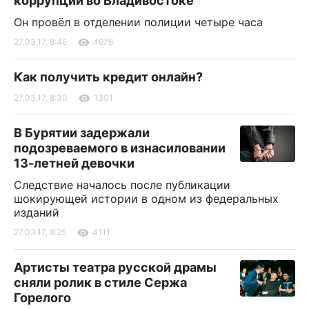
коррупции во Владивостоке
Он провёл в отделении полиции четыре часа
27.03.17, 8:46
4676
Как получить кредит онлайн?
27.03.17, 8:30
1301
В Бурятии задержали
подозреваемого в изнасиловании
13-летней девочки
Следствие началось после публикации
шокирующей истории в одном из федеральных
изданий
27.03.17, 8:25
4111
Артисты театра русской драмы
сняли ролик в стиле Сержа
Горелого