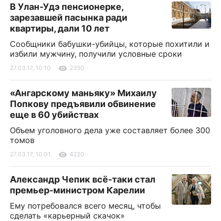
В Улан-Удэ пенсионерке,
зарезавшей пасынка ради
квартиры, дали 10 лет
Сообщники бабушки-убийцы, которые похитили и
избили мужчину, получили условные сроки
27.03.17, 10:10
2350
«Ангарскому маньяку» Михаилу
Попкову предъявили обвинение
еще в 60 убийствах
Объем уголовного дела уже составляет более 300
томов
27.03.17, 10:01
4220
Александр Чепик всё-таки стал
премьер-министром Карелии
Ему потребовался всего месяц, чтобы
сделать «карьерный скачок»