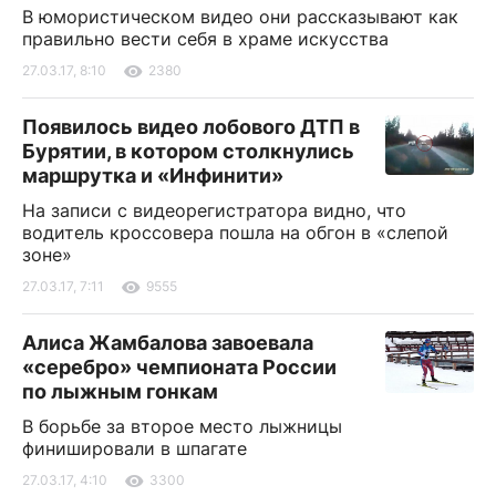
В юмористическом видео они рассказывают как
правильно вести себя в храме искусства
27.03.17, 8:10
2380
Появилось видео лобового ДТП в
Бурятии, в котором столкнулись
маршрутка и «Инфинити»
На записи с видеорегистратора видно, что
водитель кроссовера пошла на обгон в «слепой
зоне»
27.03.17, 7:11
9555
Алиса Жамбалова завоевала
«серебро» чемпионата России
по лыжным гонкам
В борьбе за второе место лыжницы
финишировали в шпагате
27.03.17, 4:10
3300