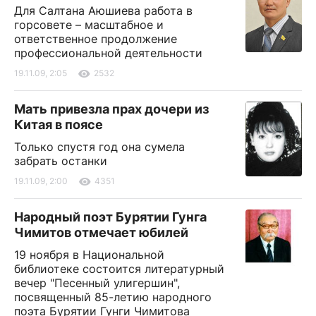
Для Салтана Аюшиева работа в
горсовете – масштабное и
ответственное продолжение
профессиональной деятельности
19.11.09, 2:05
2532
Мать привезла прах дочери из
Китая в поясе
Только спустя год она сумела
забрать останки
19.11.09, 2:00
4351
Народный поэт Бурятии Гунга
Чимитов отмечает юбилей
19 ноября в Национальной
библиотеке состоится литературный
вечер "Песенный улигершин",
посвященный 85-летию народного
поэта Бурятии Гунги Чимитова