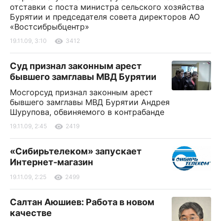
отставки с поста министра сельского хозяйства
Бурятии и председателя совета директоров АО
«Востсибрыбцентр»
19.11.09, 3:10
3412
Суд признал законным арест
бывшего замглавы МВД Бурятии
Мосгорсуд признал законным арест
бывшего замглавы МВД Бурятии Андрея
Шурупова, обвиняемого в контрабанде
19.11.09, 2:45
2419
«Сибирьтелеком» запускает
Интернет-магазин
19.11.09, 2:25
2499
Салтан Аюшиев: Работа в новом
качестве