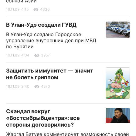
сонной Азии
19.11.09, 4:15
4336
В Улан-Удэ создали ГУВД
В Улан-Удэ создано Городское
управление внутренних дел при МВД
по Бурятии
19.11.09, 4:04
3957
Защитить иммунитет — значит
не болеть гриппом
19.11.09, 3:40
4570
Скандал вокруг
«Востсибрыбцентра»: все
стороны договорились?
Жаргал Батуев комментирует возможность своей