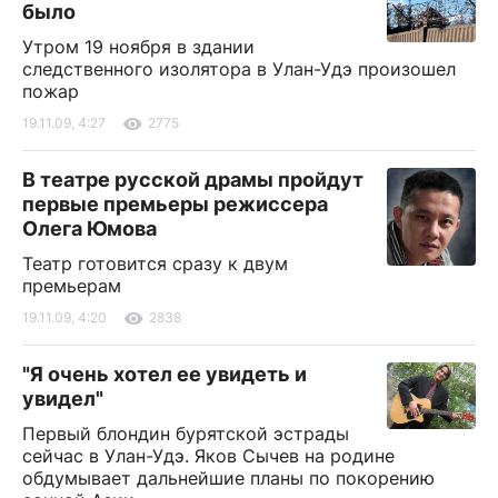
было
Утром 19 ноября в здании
следственного изолятора в Улан-Удэ произошел
пожар
19.11.09, 4:27
2775
В театре русской драмы пройдут
первые премьеры режиссера
Олега Юмова
Театр готовится сразу к двум
премьерам
19.11.09, 4:20
2838
"Я очень хотел ее увидеть и
увидел"
Первый блондин бурятской эстрады
сейчас в Улан-Удэ. Яков Сычев на родине
обдумывает дальнейшие планы по покорению