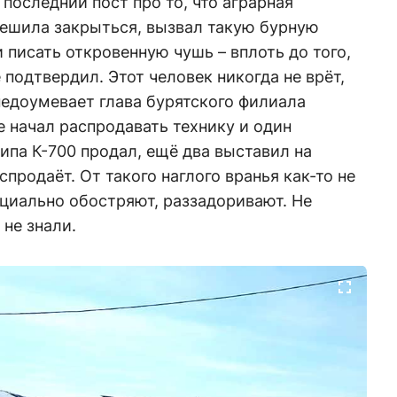
 последний пост про то, что аграрная
ешила закрыться, вызвал такую бурную
 писать откровенную чушь – вплоть до того,
 подтвердил. Этот человек никогда не врёт,
 недоумевает глава бурятского филиала
е начал распродавать технику и один
па К-700 продал, ещё два выставил на
спродаёт. От такого наглого вранья как-то не
пециально обостряют, раззадоривают. Не
 не знали.