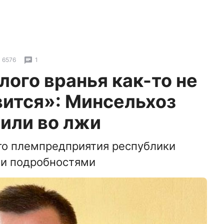
6576
1
лого вранья как-то не
вится»: Минсельхоз
или во лжи
о племпредприятия республики
и подробностями