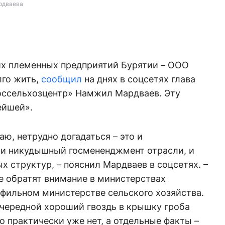
ардваева
ших племенных предприятий Бурятии – ООО
лго жить,
сообщил
на днях в соцсетях глава
оссельхозцентр» Намжил Мардваев. Эту
ейшей».
аю, нетрудно догадаться – это и
 и никудышный госмененджмент отрасли, и
х структур, – пояснил Мардваев в соцсетях. –
не обратят внимание в министерствах
офильном министерстве сельского хозяйства.
очередной хороший гвоздь в крышку гроба
о практически уже нет, а отдельные факты –