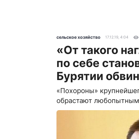
сельское хозяйство
17.12.19, 4:04
«От такого наг
по себе стано
Бурятии обвин
«Похороны» крупнейшег
обрастают любопытным