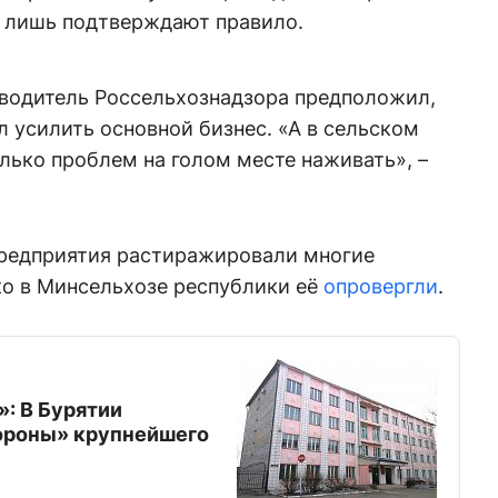
е лишь подтверждают правило.
оводитель Россельхознадзора предположил,
л усилить основной бизнес. «А в сельском
олько проблем на голом месте наживать», –
редприятия растиражировали многие
о в Минсельхозе республики её
опровергли
.
»: В Бурятии
ороны» крупнейшего