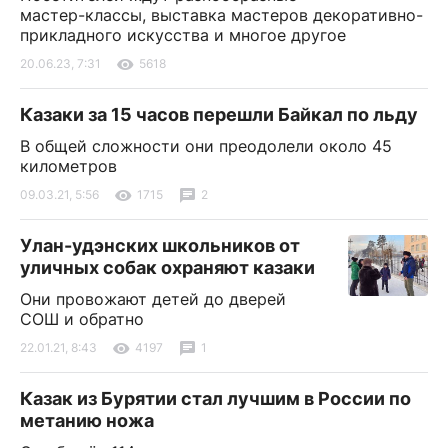
мастер-классы, выставка мастеров декоративно-
прикладного искусства и многое другое
20.06.23, 7:31
5618
Казаки за 15 часов перешли Байкал по льду
В общей сложности они преодолели около 45
километров
09.03.21, 5:56
1715
2
Улан-удэнских школьников от
уличных собак охраняют казаки
Они провожают детей до дверей
СОШ и обратно
22.01.21, 8:43
4197
1
Казак из Бурятии стал лучшим в России по
метанию ножа