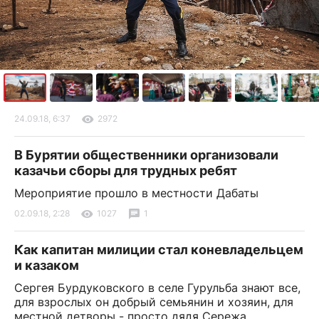
24.09.18, 6:37
2972
В Бурятии общественники организовали
казачьи сборы для трудных ребят
Мероприятие прошло в местности Дабаты
02.09.18, 2:28
1027
1
Как капитан милиции стал коневладельцем
и казаком
Сергея Бурдуковского в селе Гурульба знают все,
для взрослых он добрый семьянин и хозяин, для
местной детворы - просто дядя Сережа