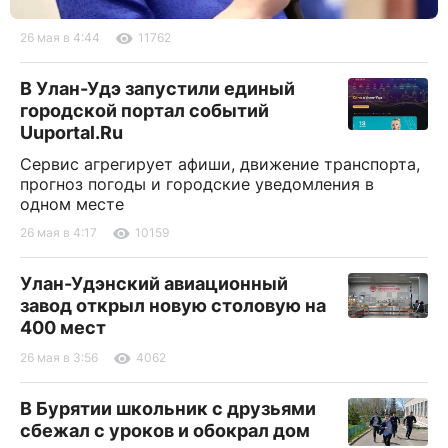
26 мая в 4:44
11762
В Улан-Удэ запустили единый
городской портал событий
Uuportal.Ru
Сервис агрегирует афиши, движение транспорта,
прогноз погоды и городские уведомления в
одном месте
26 мая в 4:17
10159
Улан-Удэнский авиационный
завод открыл новую столовую на
400 мест
26 мая в 3:56
4062
В Бурятии школьник с друзьями
сбежал с уроков и обокрал дом