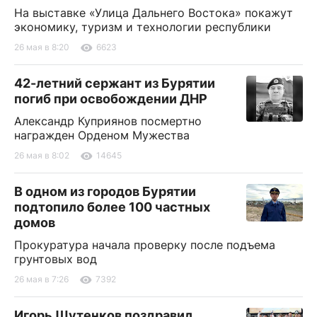
На выставке «Улица Дальнего Востока» покажут
экономику, туризм и технологии республики
26 мая в 8:20
6623
42-летний сержант из Бурятии
погиб при освобождении ДНР
Александр Куприянов посмертно
награжден Орденом Мужества
26 мая в 8:02
14645
В одном из городов Бурятии
подтопило более 100 частных
домов
Прокуратура начала проверку после подъема
грунтовых вод
26 мая в 7:26
7392
Игорь Шутенков поздравил