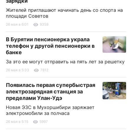
зарядки
Жителей приглашают начинать день со спорта на
площади Советов
26 мая в 6:01
9359
В Бурятии пенсионерка украла
телефон у другой пенсионерки в
банке
За это ее могут отправить на пять лет за решетку
26 мая в 5:33
7812
Появилась первая супербыстрая
электрозарядная станция за
пределами Улан-Удэ
Новая ЭЗС в Мухоршибири заряжает
электромобили за полчаса
26 мая в 5:15
5997