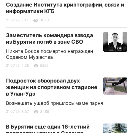
Создание Института криптографии, связи и
информатики КГБ
21.07.25, 5:41
3073
Заместитель командира взвода
из Бурятии погиб в зоне СВО
Никита Боков посмертно награжден
Орденом Мужества
21.07.25, 4:28
5552
Подросток обворовал двух
женщин на спортивном стадионе
в Улан-Удэ
Возмещать ущерб пришлось маме парня
21.07.25, 3:57
3488
В Бурятии еще один 16-летний