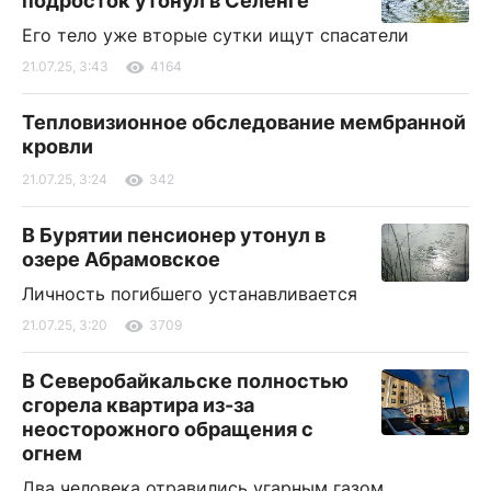
подросток утонул в Селенге
Его тело уже вторые сутки ищут спасатели
21.07.25, 3:43
4164
Тепловизионное обследование мембранной
кровли
21.07.25, 3:24
342
В Бурятии пенсионер утонул в
озере Абрамовское
Личность погибшего устанавливается
21.07.25, 3:20
3709
В Северобайкальске полностью
сгорела квартира из-за
неосторожного обращения с
огнем
Два человека отравились угарным газом