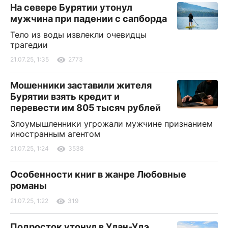
На севере Бурятии утонул
мужчина при падении с сапборда
Тело из воды извлекли очевидцы
трагедии
21.07.25, 1:35
2773
Мошенники заставили жителя
Бурятии взять кредит и
перевести им 805 тысяч рублей
Злоумышленники угрожали мужчине признанием
иностранным агентом
21.07.25, 1:24
3538
Особенности книг в жанре Любовные
романы
21.07.25, 1:22
319
Подросток утонул в Улан-Удэ,