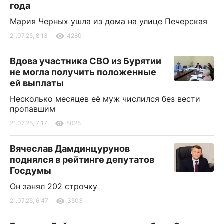
года
Мария Черных ушла из дома на улице Печерская
21.07.25, 8:13
4280
Вдова участника СВО из Бурятии
не могла получить положенные
ей выплаты
Несколько месяцев её муж числился без вести
пропавшим
21.07.25, 7:17
5025
Вячеслав Дамдинцурунов
поднялся в рейтинге депутатов
Госдумы
Он занял 202 строчку
21.07.25, 6:47
3503