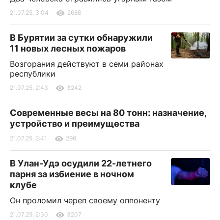
21.07.25, 3:04
2688
В Бурятии за сутки обнаружили
11 новых лесных пожаров
Возгорания действуют в семи районах
республики
21.07.25, 2:43
3242
Современные весы на 80 тонн: назначение,
устройство и преимущества
21.07.25, 2:41
298
В Улан-Удэ осудили 22-летнего
парня за избиение в ночном
клубе
Он проломил череп своему оппоненту
21.07.25, 2:30
3207