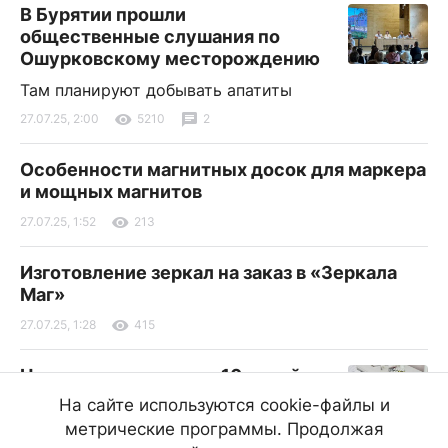
В Бурятии прошли
общественные слушания по
Ошурковскому месторождению
Там планируют добывать апатиты
27.07.25, 2:00
5210
2
Особенности магнитных досок для маркера
и мощных магнитов
27.07.25, 1:52
213
Изготовление зеркал на заказ в «Зеркала
Маг»
27.07.25, 1:28
415
Норовирус выявили у 10 детей и
4 взрослых в детском лагере в
На сайте используются cookie-файлы и
Бурятии
метрические программы. Продолжая