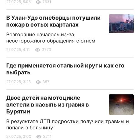
27.07.25, 5:06
7631
В Улан-Удэ огнеборцы потушили
пожар в сотых кварталах
Возгорание началось из-за
неосторожного обращения с огнём
27.07.25, 4:11
3770
Где применяется стальной круг и как его
выбрать
27.07.25, 3:28
357
Двое детей на мотоцикле
влетели в насыпь из гравия в
Бурятии
В результате ДТП подростки получили травмы и
попали в больницу
27.07.25, 3:00
3711