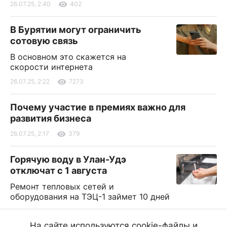
26.07.25, 2:40
402
В Бурятии могут ограничить
сотовую связь
В основном это скажется на
скорости интернета
26.07.25, 2:22
7273
Почему участие в премиях важно для
развития бизнеса
26.07.25, 2:17
379
Горячую воду в Улан-Удэ
отключат с 1 августа
Ремонт тепловых сетей и
оборудования на ТЭЦ-1 займет 10 дней
26.07.25, 1:48
7085
На сайте используются cookie-файлы и