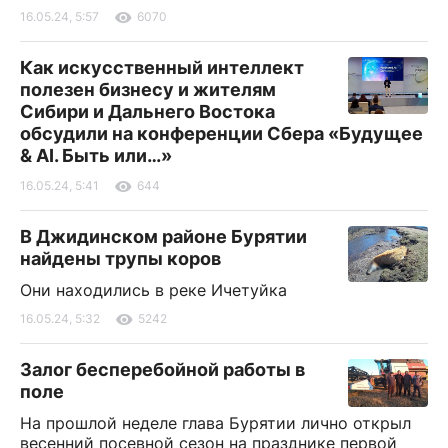
16.05.24, 5:57
6070
Как искусственный интеллект
полезен бизнесу и жителям
Сибири и Дальнего Востока
обсудили на конференции Сбера «Будущее
& AI. Быть или…»
16.05.24, 5:41
644
В Джидинском районе Бурятии
найдены трупы коров
Они находились в реке Ичетуйка
16.05.24, 5:32
5242
Залог бесперебойной работы в
поле
На прошлой неделе глава Бурятии лично открыл
весенний посевной сезон на празднике первой