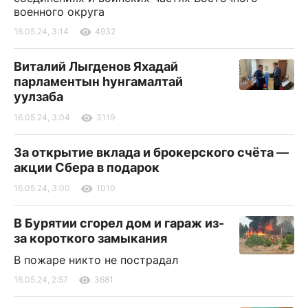
военного округа
16.05.24, 3:14
4932
Виталий Лыгденов Яхадай
парламентын һунгамалтай
уулзаба
16.05.24, 3:04
3119
За открытие вклада и брокерского счёта —
акции Сбера в подарок
16.05.24, 3:00
1010
В Бурятии сгорел дом и гараж из-
за короткого замыкания
В пожаре никто не пострадал
16.05.24, 2:57
3681