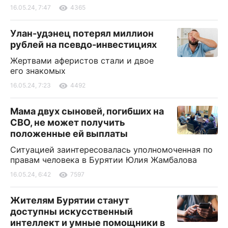
16.05.24, 7:47
4365
Улан-удэнец потерял миллион
рублей на псевдо-инвестициях
Жертвами аферистов стали и двое
его знакомых
16.05.24, 7:23
4492
Мама двух сыновей, погибших на
СВО, не может получить
положенные ей выплаты
Ситуацией заинтересовалась уполномоченная по
правам человека в Бурятии Юлия Жамбалова
16.05.24, 6:42
7597
Жителям Бурятии станут
доступны искусственный
интеллект и умные помощники в