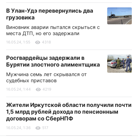
В Улан-Удэ перевернулись два
грузовика
Виновник аварии пытался скрыться с
места ДТП, но его задержали
16.05.24, 1:55
4318
Росгвардейцы задержали в
Бурятии злостного алиментщика
Мужчина семь лет скрывался от
судебных приставов
16.05.24, 1:44
4219
Жители Иркутской области получили почти
1,5 млрд рублей дохода по пенсионным
договорам со СберНПФ
16.05.24, 1:36
517