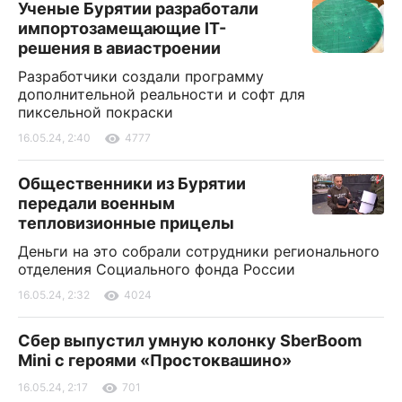
Ученые Бурятии разработали
импортозамещающие IT-
решения в авиастроении
Разработчики создали программу
дополнительной реальности и софт для
пиксельной покраски
16.05.24, 2:40
4777
Общественники из Бурятии
передали военным
тепловизионные прицелы
Деньги на это собрали сотрудники регионального
отделения Социального фонда России
16.05.24, 2:32
4024
Сбер выпустил умную колонку SberBoom
Mini c героями «Простоквашино»
16.05.24, 2:17
701