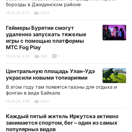
борозды в Джидинском районе
16.05.24, 5:13
3545
Геймеры Бурятии смогут
удаленно запускать тяжелые
игры с помощью платформы
МТС Fog Play
16.05.24, 4:20
926
1
Центральную площадь Улан-Удэ
украсили новыми топиариями
В этом году там появятся газоны для отдыха и
фонтан в виде Байкала
16.05.24, 3:56
4001
Каждый пятый житель Иркутска активно
занимается спортом, бег – один из самых
популярных видов