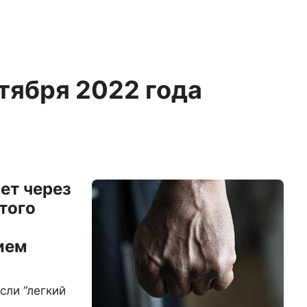
ктября 2022 года
ет через
того
ием
сли “легкий