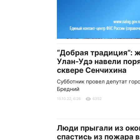
“Добрая традиция”: 
Улан-Удэ навели пор
сквере Сенчихина
Субботник провел депутат гор
Бредний
15.10.22, 6:26
6352
Люди прыгали из око
спастись из пожара в