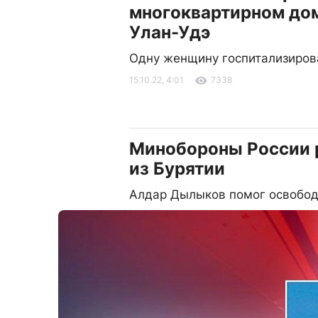
многоквартирном дом
Улан-Удэ
Одну женщину госпитализиров
15.10.22, 4:01
7338
Минобороны России р
из Бурятии
Алдар Дылыков помог освободи