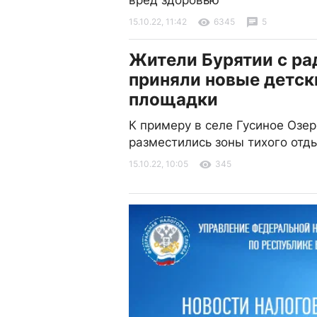
вред здоровью”
15.10.22, 11:42
6345
5
Жители Бурятии с р
приняли новые детск
площадки
К примеру в селе Гусиное Озер
разместились зоны тихого отд
15.10.22, 10:05
345