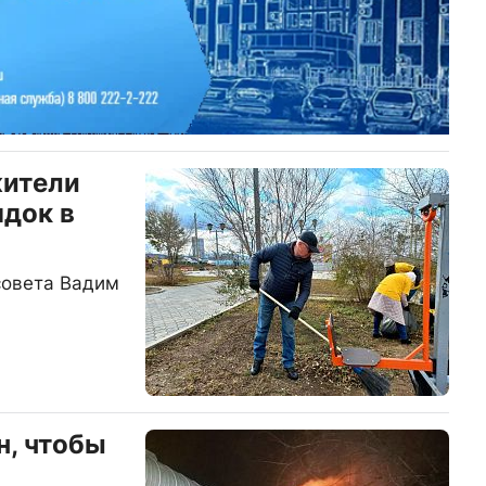
жители
ядок в
совета Вадим
н, чтобы