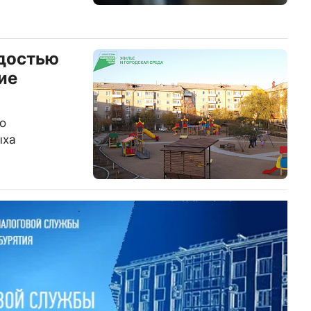
адостью
ие
о
ыха