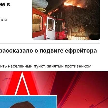
е в
али
ассказало о подвиге ефрейтора
ть населенный пункт, занятый противником