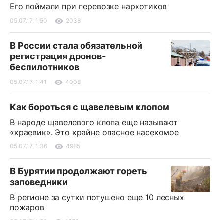
Его поймали при перевозке наркотиков
05.07.17, 1:50
2038
В России стала обязательной
регистрация дронов-
беспилотников
05.07.17, 1:41
4008
Как бороться с щавелевым клопом
В народе щавелевого клопа еще называют
«краевик». Это крайне опасное насекомое
05.07.17, 1:36
4985
В Бурятии продолжают гореть
заповедники
В регионе за сутки потушено еще 10 лесных
пожаров