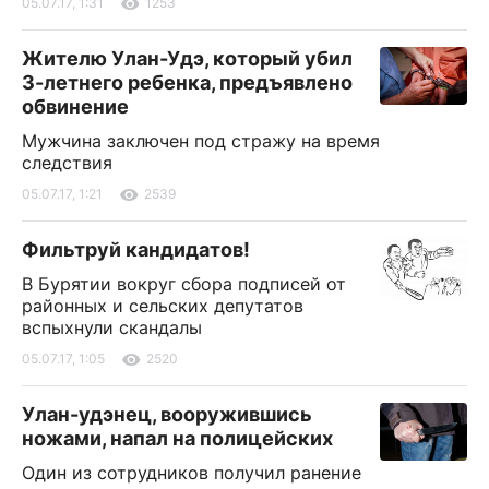
05.07.17, 1:31
1253
Жителю Улан-Удэ, который убил
3-летнего ребенка, предъявлено
обвинение
Мужчина заключен под стражу на время
следствия
05.07.17, 1:21
2539
Фильтруй кандидатов!
В Бурятии вокруг сбора подписей от
районных и сельских депутатов
вспыхнули скандалы
05.07.17, 1:05
2520
Улан-удэнец, вооружившись
ножами, напал на полицейских
Один из сотрудников получил ранение