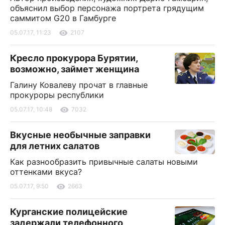
объяснил выбор персонажа портрета грядущим
саммитом G20 в Гамбурге
05.07.17, 11:23
2107
Кресло прокурора Бурятии,
возможно, займет женщина
Галину Ковалеву прочат в главные
прокуроры республики
05.07.17, 10:48
7032
Вкусные необычные заправки
для летних салатов
Как разнообразить привычные салаты новыми
оттенками вкуса?
05.07.17, 9:50
2663
Курганские полицейские
задержали телефонного