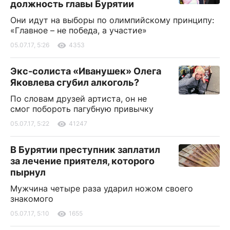
должность главы Бурятии
Они идут на выборы по олимпийскому принципу:
«Главное – не победа, а участие»
05.07.17, 5:26
4353
Экс-солиста «Иванушек» Олега
Яковлева сгубил алкоголь?
По словам друзей артиста, он не
смог побороть пагубную привычку
05.07.17, 5:22
41247
В Бурятии преступник заплатил
за лечение приятеля, которого
пырнул
Мужчина четыре раза ударил ножом своего
знакомого
05.07.17, 5:10
1655