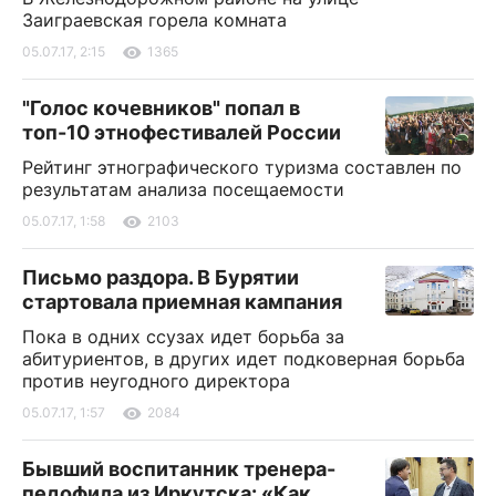
Заиграевская горела комната
05.07.17, 2:15
1365
"Голос кочевников" попал в
топ-10 этнофестивалей России
Рейтинг этнографического туризма составлен по
результатам анализа посещаемости
05.07.17, 1:58
2103
Письмо раздора. В Бурятии
стартовала приемная кампания
Пока в одних ссузах идет борьба за
абитуриентов, в других идет подковерная борьба
против неугодного директора
05.07.17, 1:57
2084
Бывший воспитанник тренера-
педофила из Иркутска: «Как