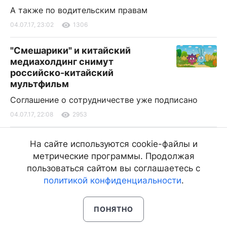
А также по водительским правам
04.07.17, 23:02
1306
"Смешарики" и китайский
медиахолдинг снимут
российско-китайский
мультфильм
Соглашение о сотрудничестве уже подписано
04.07.17, 22:08
2953
В Бурятии дожди, ливни, грозы и
На сайте используются cookie-файлы и
град
метрические программы. Продолжая
В столице республики без осадков
пользоваться сайтом вы соглашаетесь с
политикой конфиденциальности
.
04.07.17, 21:09
1983
ПОНЯТНО