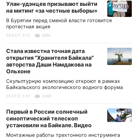
Улан-удэнцев призывают выйти
на митинг «за честные выборы»
В Бурятии перед сменой власти готовится
протестная акция
05.07.17, 3:13
2994
Стала известна точная дата
открытия "Хранителя Байкала"
авторства Даши Намдакова на
Ольхоне
Скульптурную композицию откроют в рамках
Байкальского экологического водного форума
05.07.17, 3:10
3348
Первый в России солнечный
синоптический телескоп
установили на Байкале. Видео
Монтажные работы трехтонного инструмента