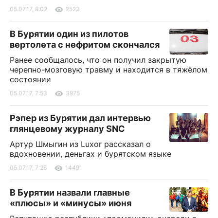
05.07.17, 8:02
2523
В Бурятии один из пилотов
вертолета с нефритом скончался
Ранее сообщалось, что он получил закрытую
черепно-мозговую травму и находится в тяжёлом
состоянии
05.07.17, 7:53
3975
Рэпер из Бурятии дал интервью
глянцевому журналу SNC
Артур Шмыгин из Luxor рассказал о
вдохновении, деньгах и бурятском языке
05.07.17, 7:26
14491
В Бурятии назвали главные
«плюсы» и «минусы» июня