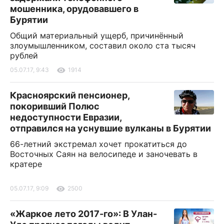
мошенника, орудовавшего в
Бурятии
Общий материальный ущерб, причинённый
злоумышленником, составил около ста тысяч
рублей
05.07.17, 9:43
1914
Красноярский пенсионер,
покоривший Полюс
недоступности Евразии,
отправился на уснувшие вулканы в Бурятии
66-летний экстремал хочет прокатиться до
Восточных Саян на велосипеде и заночевать в
кратере
05.07.17, 9:09
2500
«Жаркое лето 2017-го»: В Улан-