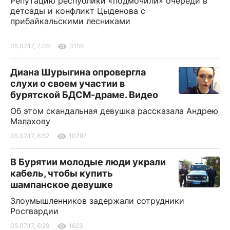
Репутацию республики «подмочили» очереди в
детсады и конфликт Цыденова с
прибайкальскими лесниками
05.07.17, 7:06
3156
Диана Шурыгина опровергла
слухи о своем участии в
бурятской БДСМ-драме. Видео
Об этом скандальная девушка рассказала Андрею
Малахову
05.07.17, 6:52
10787
В Бурятии молодые люди украли
кабель, чтобы купить
шампанское девушке
Злоумышленников задержали сотрудники
Росгвардии
05.07.17, 6:29
1623