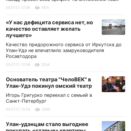
05.07.17, 12:36
1815
«У нас дефицита сервиса нет, но
качество оставляет желать
лучшего»
Качество придорожного сервиса от Иркутска до
Улан-Удэ не впечатлило замруководителя
Росавтодора
05.07.17, 12:06
2254
Основатель театра "ЧелоВЕК" в
Улан-Удэ покинул омский театр
Игорь Григурко переехал с семьей в
Санкт-Петербург
05.07.17, 12:04
2284
Улан-удэнцам стало выгоднее
покупать «старые» квартиры