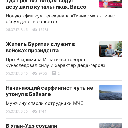
Удэ прогноз погоды ведут
девушки в купальниках. Видео
Новую «фишку» телеканала «Тивиком» активно
обсуждают в соцсетях
05.07.17, 8:45
15481
Житель Бурятии служит в
войсках президента
Про Владимира Игнатьева говорят
«унаследовал силу и характер деда-героя»
05.07.17, 8:45
9705
2
Начинающий серфингист чуть не
утонул в Байкале
Мужчину спасли сотрудники МЧС
05.07.17, 8:35
1744
В Улан-Удэ создали