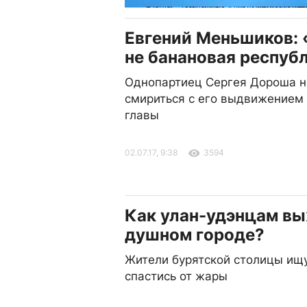
Евгений Меньшиков:
не банановая респуб
Однопартиец Сергея Дороша 
смириться с его выдвижением
главы
02.07.17, 9:38
3594
Как улан-удэнцам вы
душном городе?
Жители бурятской столицы ищ
спастись от жары