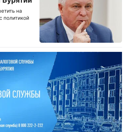
и Бурятии
ветить на
с политикой