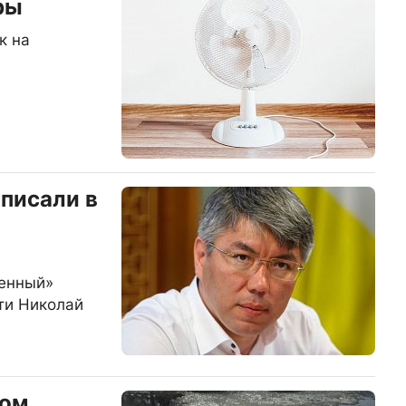
ры
к на
писали в
енный»
ти Николай
дом