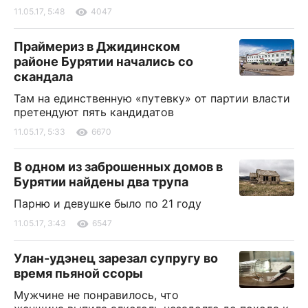
11.05.17, 5:48
4047
Праймериз в Джидинском
районе Бурятии начались со
скандала
Там на единственную «путевку» от партии власти
претендуют пять кандидатов
11.05.17, 5:33
6670
В одном из заброшенных домов в
Бурятии найдены два трупа
Парню и девушке было по 21 году
11.05.17, 3:43
6547
Улан-удэнец зарезал супругу во
время пьяной ссоры
Мужчине не понравилось, что