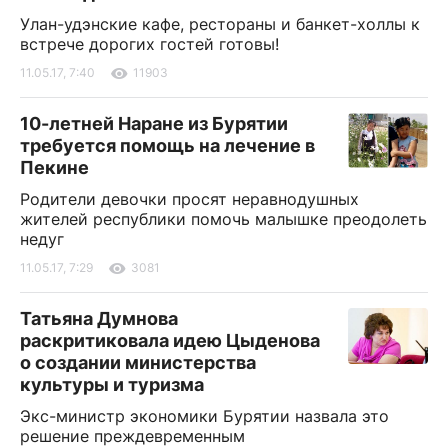
Улан-удэнские кафе, рестораны и банкет-холлы к
встрече дорогих гостей готовы!
11.05.17, 7:40
11903
10-летней Наране из Бурятии
требуется помощь на лечение в
Пекине
Родители девочки просят неравнодушных
жителей республики помочь малышке преодолеть
недуг
11.05.17, 7:29
3081
Татьяна Думнова
раскритиковала идею Цыденова
о создании министерства
культуры и туризма
Экс-министр экономики Бурятии назвала это
решение преждевременным