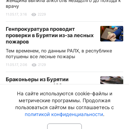
женщина выпила алкоголь незадолго до похода к
врачу
11.05.17, 3:16
2229
Генпрокуратура проводит
проверки в Бурятии из-за лесных
пожаров
Тем временем, по данным РАЛХ, в республике
потушены все лесные пожары
11.05.17, 2:06
2129
Браконьеры из Бурятии
заплатили свыше 120 тысяч за
незаконную добычу омуля
На сайте используются cookie-файлы и
метрические программы. Продолжая
Суд прекратил уголовное дело в отношении
жителей Усть-Баргузина в связи с раскаянием
пользоваться сайтом вы соглашаетесь с
политикой конфиденциальности
.
11.05.17, 1:44
2168