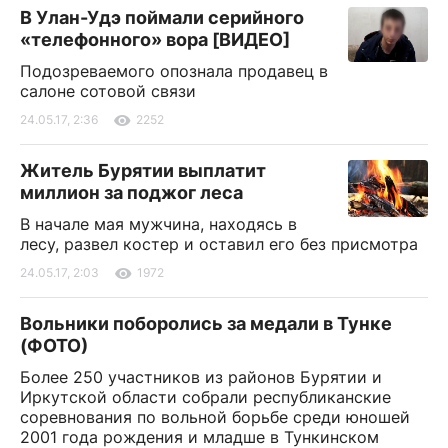
В Улан-Удэ поймали серийного
«телефонного» вора [ВИДЕО]
Подозреваемого опознала продавец в
салоне сотовой связи
24.05.17, 2:36
2252
Житель Бурятии выплатит
миллион за поджог леса
В начале мая мужчина, находясь в
лесу, развел костер и оставил его без присмотра
24.05.17, 2:03
1972
Вольники поборолись за медали в Тунке
(ФОТО)
Более 250 участников из районов Бурятии и
Иркутской области собрали республиканские
соревнования по вольной борьбе среди юношей
2001 года рождения и младше в Тункинском