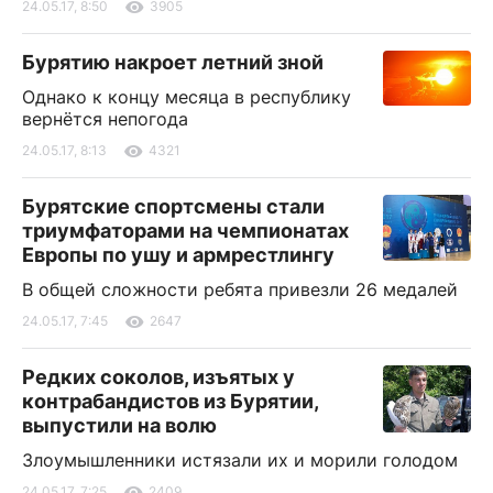
24.05.17, 8:50
3905
Бурятию накроет летний зной
Однако к концу месяца в республику
вернётся непогода
24.05.17, 8:13
4321
Бурятские спортсмены стали
триумфаторами на чемпионатах
Европы по ушу и армрестлингу
В общей сложности ребята привезли 26 медалей
24.05.17, 7:45
2647
Редких соколов, изъятых у
контрабандистов из Бурятии,
выпустили на волю
Злоумышленники истязали их и морили голодом
24.05.17, 7:25
2409