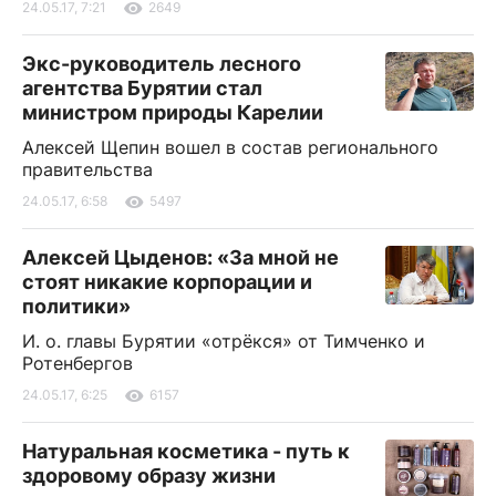
24.05.17, 7:21
2649
Экс-руководитель лесного
агентства Бурятии стал
министром природы Карелии
Алексей Щепин вошел в состав регионального
правительства
24.05.17, 6:58
5497
Алексей Цыденов: «За мной не
стоят никакие корпорации и
политики»
И. о. главы Бурятии «отрёкся» от Тимченко и
Ротенбергов
24.05.17, 6:25
6157
Натуральная косметика - путь к
здоровому образу жизни