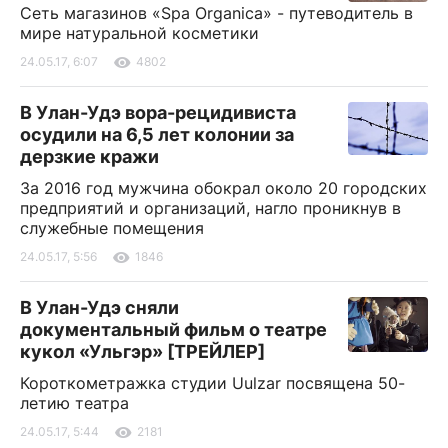
Сеть магазинов «Spa Organica» - путеводитель в
мире натуральной косметики
24.05.17, 6:07
4802
В Улан-Удэ вора-рецидивиста
осудили на 6,5 лет колонии за
дерзкие кражи
За 2016 год мужчина обокрал около 20 городских
предприятий и организаций, нагло проникнув в
служебные помещения
24.05.17, 5:56
1846
В Улан-Удэ сняли
документальный фильм о театре
кукол «Ульгэр» [ТРЕЙЛЕР]
Короткометражка студии Uulzar посвящена 50-
летию театра
24.05.17, 5:44
2181