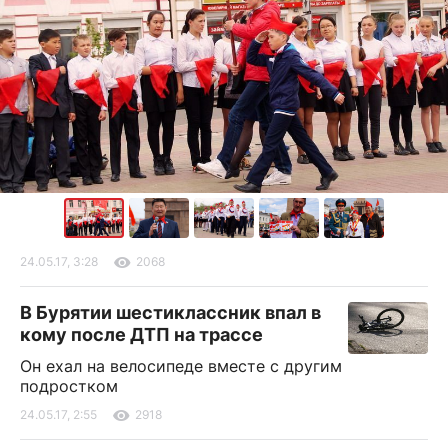
24.05.17, 3:28
2068
В Бурятии шестиклассник впал в
кому после ДТП на трассе
Он ехал на велосипеде вместе с другим
подростком
24.05.17, 2:55
2918