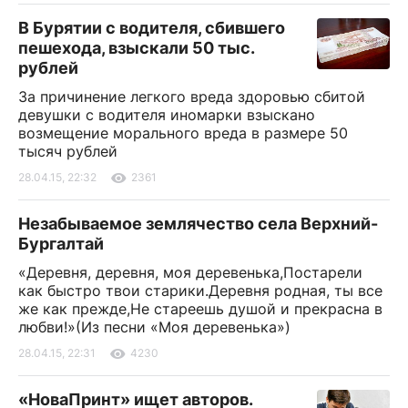
В Бурятии с водителя, сбившего
пешехода, взыскали 50 тыс.
рублей
За причинение легкого вреда здоровью сбитой
девушки с водителя иномарки взыскано
возмещение морального вреда в размере 50
тысяч рублей
28.04.15, 22:32
2361
Незабываемое землячество села Верхний-
Бургалтай
«Деревня, деревня, моя деревенька,Постарели
как быстро твои старики.Деревня родная, ты все
же как прежде,Не стареешь душой и прекрасна в
любви!»(Из песни «Моя деревенька»)
28.04.15, 22:31
4230
«НоваПринт» ищет авторов.