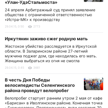
«Улан-УдэСтальмоста»
24 апреля Арбитражный суд принял заявление
общества с ограниченной ответственностью
«Истра-МК» к производству
29.04.15, 0:50
2773
Иркутянин заживо сжег родную мать
Жестокое убийство расследуется в Иркутской
области. В Заларинском районе 27-летний
мужчина поджег дом, где находилась его мать.
Женщина выбраться из огня не смогла
29.04.15, 0:45
3661
В честь Дня Победы
велосипедисты Селенгинского
района проведут велопробег
Велопробег стартует ранним утром 2 мая от кафе
«Барисан» в Иволгинском районе. Конечная точка
- Гусиноозерск. Протяженность пути составит 70