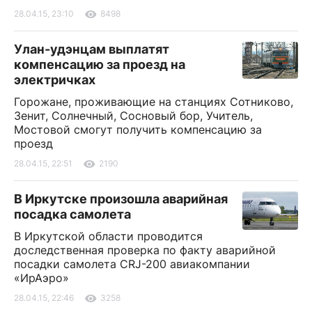
28.04.15, 23:10
8498
Улан-удэнцам выплатят
компенсацию за проезд на
электричках
Горожане, проживающие на станциях Сотниково,
Зенит, Солнечный, Сосновый бор, Учитель,
Мостовой смогут получить компенсацию за
проезд
28.04.15, 22:51
2190
В Иркутске произошла аварийная
посадка самолета
В Иркутской области проводится
доследственная проверка по факту аварийной
посадки самолета CRJ-200 авиакомпании
«ИрАэро»
28.04.15, 22:46
3258