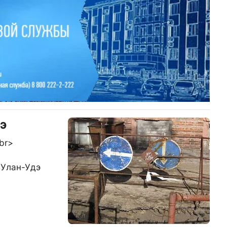
э
br>
 Улан-Удэ