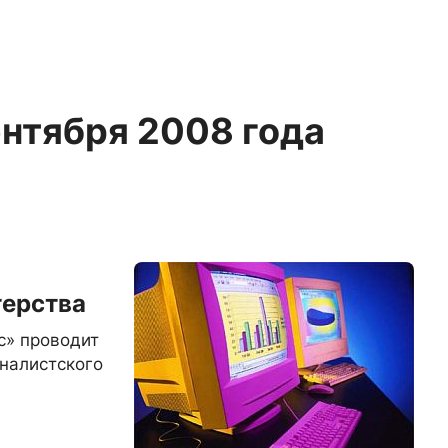
ентября 2008 года
терства
с» проводит
налистского