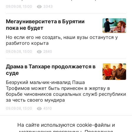
09.09.08, 15:00
3343
Мегауниверситета в Бурятии
пока не будет
Но если его не создать, наши вузы останутся у
разбитого корыта
09.09.08, 15:00
2840
Драма в Тапхаре продолжается в
суде
Безрукий мальчик-инвалид Паша
Трофимов может быть принесен в жертву в
борьбе чиновников социальных служб республики
за честь своего мундира
09.09.08, 15:00
4510
Байкал сдадут в аренду
На сайте используются cookie-файлы и