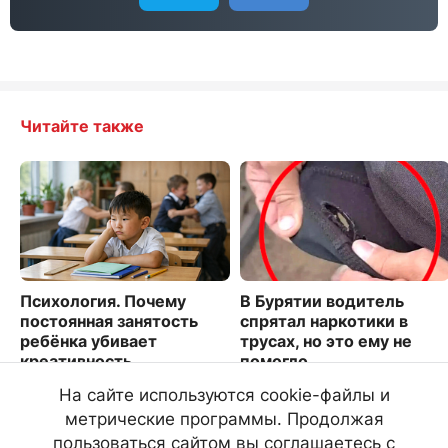
Читайте также
Психология. Почему
В Бурятии водитель
постоянная занятость
спрятал наркотики в
ребёнка убивает
трусах, но это ему не
креативность
помогло
1478
1172
На сайте используются cookie-файлы и
метрические программы. Продолжая
пользоваться сайтом вы соглашаетесь с