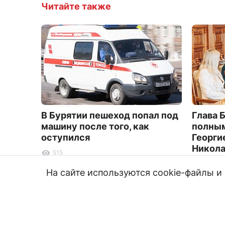
Читайте также
В Бурятии пешеход попал под
Глава 
машину после того, как
полным
оступился
Георги
Никол
515
6993
На сайте используются cookie-файлы 