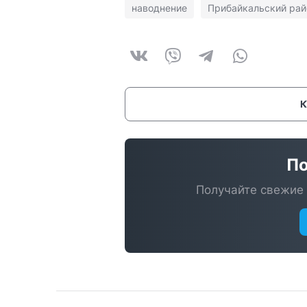
наводнение
Прибайкальский рай
По
Получайте свежие 