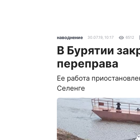
наводнение
30.07.19, 10:17
6512
В Бурятии за
переправа
Ее работа приостановле
Селенге