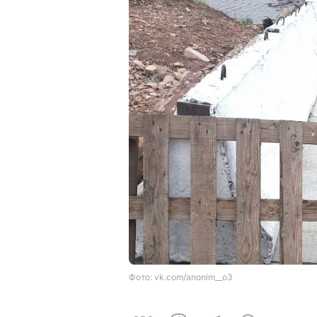
Фото: vk.com/anonim__o3