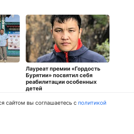
Лауреат премии «Гордость
На ула
Бурятии» посвятил себя
прист
реабилитации особенных
гранит
детей
1824
3841
ся сайтом вы соглашаетесь с
политикой