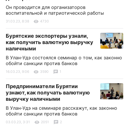
Он проводится для организаторов
воспитательной и патриотической работы
31.03.23, 8:38
4730
Бурятские экспортеры узнали,
как получить валютную выручку
наличными
В Улан-Удэ состоялся семинар о том, как законно
обойти санкции против банков
16.03.23, 9:06
3590
1
Предприниматели Бурятии
узнают, как получать валютную
выручку наличными
В Улан-Удэ на семинаре расскажут, как законно
обойти санкции против банков
03.03.23, 3:31
2051
2