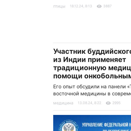
птицы
18.12.24, 8:13
3887
Участник буддийског
из Индии применяет
традиционную медиц
помощи онкобольны
Его опыт обсудили на панели 
восточной медицины в соврем
медицина
13.08.24, 8:22
2995