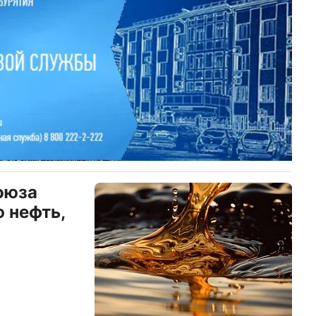
оюза
 нефть,