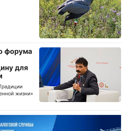
о форума
ину для
м
«Традиции
енной жизни»