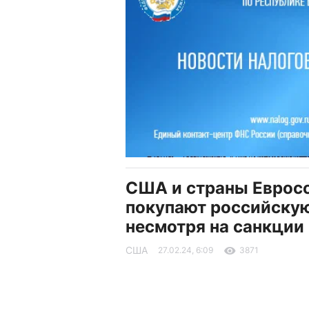
США и страны Еврос
покупают российскую
несмотря на санкции
США
27.02.24, 6:09
3871