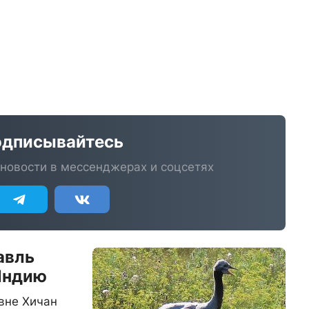
дписывайтесь
новости в мессенджерах и соцсетях
авль
 Индию
вне Хичан