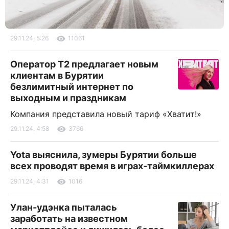
29.11.24, 5:26
11061
Оператор T2 предлагает новым
клиентам в Бурятии
безлимитный интернет по
выходным и праздникам
Компания представила новый тариф «Хватит!»
29.11.24, 4:58
3766
Yota выяснила, зумеры Бурятии больше
всех проводят время в играх-таймкиллерах
29.11.24, 4:31
1016
Улан-удэнка пыталась
заработать на известном