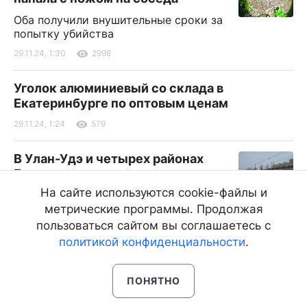
Оба получили внушительные сроки за
попытку убийства
29.11.24, 1:30
2998
Уголок алюминиевый со склада в
Екатеринбурге по оптовым ценам
29.11.24, 1:24
579
В Улан-Удэ и четырех районах
Бурятии отменены очные
занятия в школах
На сайте используются cookie-файлы и
метрические программы. Продолжая
Такие меры были приняты в связи с аномально
теплой погодой
пользоваться сайтом вы соглашаетесь с
политикой конфиденциальности
.
29.11.24, 1:14
3421
ПОНЯТНО