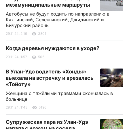
межмуниципальные маршруты
Автобусы не будут ходить по направлению в
Кяхтинский, Селенгинский, Джидинский и
Бичурский районы
29.11.24, 2:19
3801
Когда деревья нуждаются в уходе?
29.11.24, 1:57
505
В Улан-Удэ водитель «Хонды»
выехала на встречку и врезалась
«Тойоту»
Женщина с тяжёлыми травмами скончалась в
больнице
29.11.24, 1:43
5196
Супружеская пара из Улан-Удэ
напала с ножом на соседа