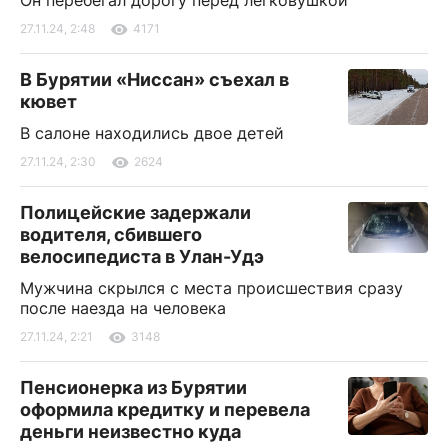
Он перебегал дорогу перед легковушкой
27.11.24, 2:48
4171
В Бурятии «Ниссан» съехал в
кювет
В салоне находились двое детей
27.11.24, 2:30
2624
Полицейские задержали
водителя, сбившего
велосипедиста в Улан-Удэ
Мужчина скрылся с места происшествия сразу
после наезда на человека
27.11.24, 2:21
3148
Пенсионерка из Бурятии
оформила кредитку и перевела
деньги неизвестно куда