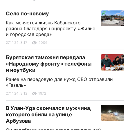
Село по-новому
Как меняется жизнь Кабанского
района благодаря нацпроекту «Жилье
и городская среда»
27.11.24, 3:17
4006
Бурятская таможня передала
«Народному фронту» телефоны
и ноутбуки
Ранее на передовую для нужд СВО отправили
«Газель»
27.11.24, 3:12
1972
В Улан-Удэ скончался мужчина,
которого сбили на улице
Арбузова