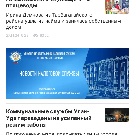
птицеводы
Ирина Думнова из Тарбагатайского
района ушла из найма и занялась собственным
делом
27.11.24, 9:25
6322
Коммунальные службы Улан-
Удэ переведены на усиленный
режим работы
По поручению мэра, подсыпать улицы города