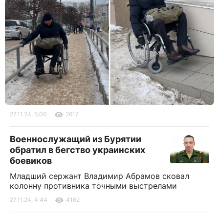
27.11.24, 5:00
2617
Военнослужащий из Бурятии
обратил в бегство украинских
боевиков
Младший сержант Владимир Абрамов сковал
колонну противника точными выстрелами
27.11.24, 4:44
4162