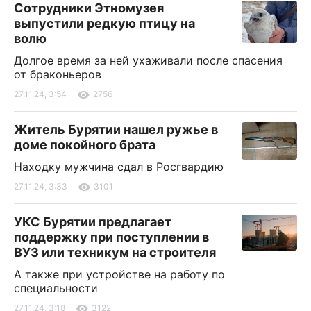
Сотрудники Этномузея
выпустили редкую птицу на
волю
Долгое время за ней ухаживали после спасения
от браконьеров
27.11.24, 3:54
2756
Житель Бурятии нашел ружье в
доме покойного брата
Находку мужчина сдал в Росгвардию
27.11.24, 3:33
3101
УКС Бурятии предлагает
поддержку при поступлении в
ВУЗ или техникум на строителя
А также при устройстве на работу по
специальности
27.11.24, 3:18
3122