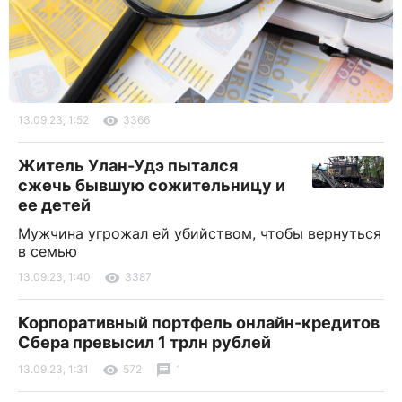
13.09.23, 1:52
3366
Житель Улан-Удэ пытался
сжечь бывшую сожительницу и
ее детей
Мужчина угрожал ей убийством, чтобы вернуться
в семью
13.09.23, 1:40
3387
Корпоративный портфель онлайн-кредитов
Сбера превысил 1 трлн рублей
13.09.23, 1:31
572
1