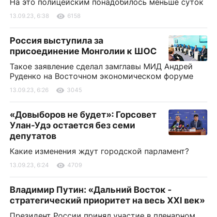
На это полицейским понадобилось меньше суток
13.09.23, 6:38
6158
Россия выступила за
присоединение Монголии к ШОС
Такое заявление сделал замглавы МИД Андрей
Руденко на Восточном экономическом форуме
13.09.23, 6:26
3045
«Довыборов не будет»: Горсовет
Улан-Удэ остается без семи
депутатов
Какие изменения ждут городской парламент?
13.09.23, 6:24
4709
Владимир Путин: «Дальний Восток -
стратегический приоритет на весь XXI век»
Президент России принял участие в пленарном