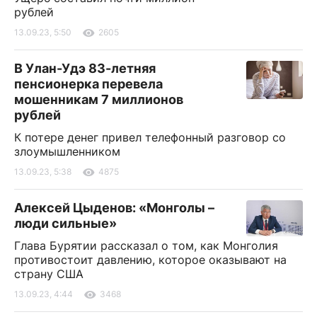
рублей
13.09.23, 5:50
2605
В Улан-Удэ 83-летняя
пенсионерка перевела
мошенникам 7 миллионов
рублей
К потере денег привел телефонный разговор со
злоумышленником
13.09.23, 5:38
4875
Алексей Цыденов: «Монголы –
люди сильные»
Глава Бурятии рассказал о том, как Монголия
противостоит давлению, которое оказывают на
страну США
13.09.23, 4:44
3468