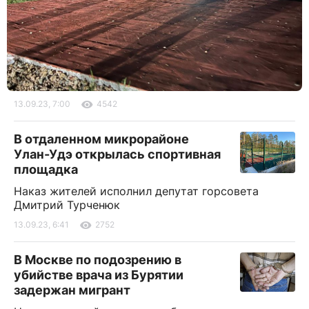
13.09.23, 7:00
4542
В отдаленном микрорайоне
Улан-Удэ открылась спортивная
площадка
Наказ жителей исполнил депутат горсовета
Дмитрий Турченюк
13.09.23, 6:41
2752
В Москве по подозрению в
убийстве врача из Бурятии
задержан мигрант