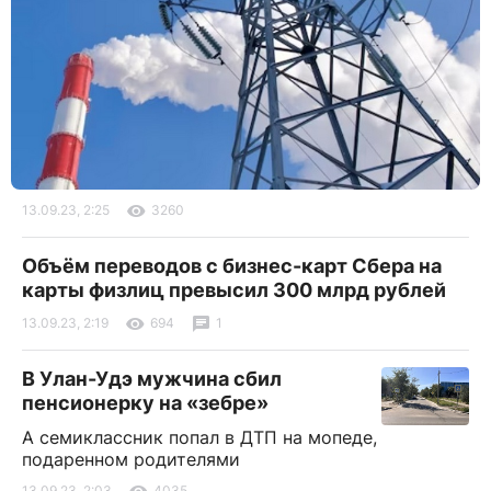
13.09.23, 2:25
3260
Объём переводов с бизнес-карт Сбера на
карты физлиц превысил 300 млрд рублей
13.09.23, 2:19
694
1
В Улан-Удэ мужчина сбил
пенсионерку на «зебре»
А семиклассник попал в ДТП на мопеде,
подаренном родителями
13.09.23, 2:03
4035