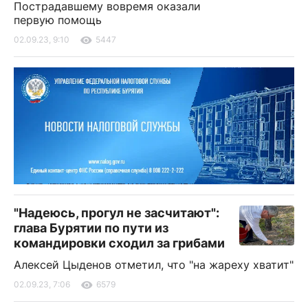
Пострадавшему вовремя оказали
первую помощь
02.09.23, 9:10
5447
"Надеюсь, прогул не засчитают":
глава Бурятии по пути из
командировки сходил за грибами
Алексей Цыденов отметил, что "на жареху хватит"
02.09.23, 7:06
6579