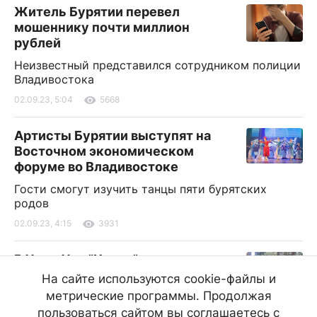
Житель Бурятии перевел
мошеннику почти миллион
рублей
Неизвестный представился сотрудником полиции
Владивостока
02.09.23, 5:04
5668
Артисты Бурятии выступят на
Восточном экономическом
форуме во Владивостоке
Гости смогут изучить танцы пяти бурятских
родов
02.09.23, 4:15
3931
В Улан-Удэ "Хонда" врезалась в
забор и перевернулась
На сайте используются cookie-файлы и
метрические программы. Продолжая
В ДТП на Верхней Березовке пострадали три
человека
пользоваться сайтом вы соглашаетесь с