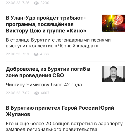
22.08.23, 7:26
3230
В Улан-Удэ пройдёт трибьют-
программа, посвящённая
Виктору Цою и группе «Кино»
В столице Бурятии с легендарными песнями
выступит коллектив «Чёрный квадрат»
22.08.23, 7:19
4366
Доброволец из Бурятии погиб в
зоне проведения СВО
Чингису Чимитову было 42 года
22.08.23, 7:07
4607
В Бурятию прилетел Герой России Юрий
Жуланов
Его и ещё более 20 бойцов встретил в аэропорту
зампред регионального правительства