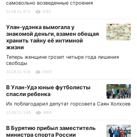
самовольно возведенные строения
22.08.23, 6:13
2745
Улан-удэнка вымогала у
знакомой деньги, взамен обещая
хранить тайну её интимной
жизни
Теперь женщине грозит четыре года лишения
свободы
22.08.23, 5:56
3909
В Улан-Удэ юные футболисты
спасли ребенка
Их поблагодарил депутат горсовета Саян Холхоев
22.08.23, 5:45
3864
В Бурятию прибыл заместитель
министра спорта России