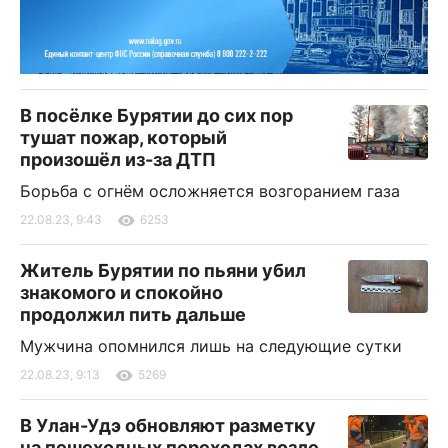
В посёлке Бурятии до сих пор
тушат пожар, который
произошёл из-за ДТП
Борьба с огнём осложняется возгоранием газа
22.08.23, 9:43
6253
Житель Бурятии по пьяни убил
знакомого и спокойно
продолжил пить дальше
Мужчина опомнился лишь на следующие сутки
22.08.23, 9:13
5269
В Улан-Удэ обновляют разметку
на пешеходных переходах возле