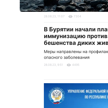
28.08.23, 11:07
7304
В Бурятии начали пл
иммунизацию против
бешенства диких жи
Меры направлены на профилак
опасного заболевания
28.08.23, 9:51
4495