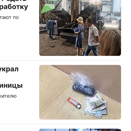
работку
тают по
украл
тиницы
жителю