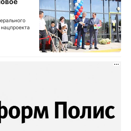
новое
дерального
 нацпроекта