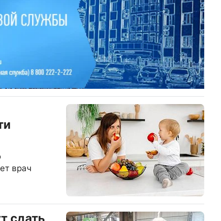
ти
о
ет врач
т сдать