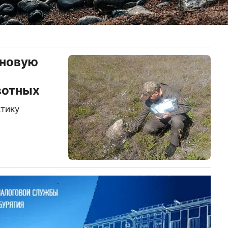
ановую
вотных
тику