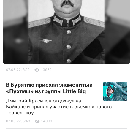
07.03.22, 6:22
13932
В Бурятию приехал знаменитый
«Пухляш» из группы Little Big
Дмитрий Красилов отдохнул на
Байкале и принял участие в съемках нового
трэвел-шоу
07.03.22, 5:48
14090