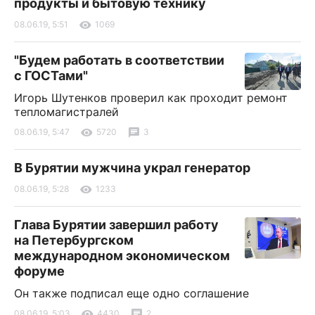
продукты и бытовую технику
08.06.19, 5:51
1069
"Будем работать в соответствии
с ГОСТами"
Игорь Шутенков проверил как проходит ремонт
тепломагистралей
08.06.19, 5:47
5720
3
В Бурятии мужчина украл генератор
08.06.19, 5:28
1233
Глава Бурятии завершил работу
на Петербургском
международном экономическом
форуме
Он также подписал еще одно соглашение
08.06.19, 5:03
4430
2