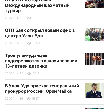
международный шахматный
турнир
26.07.11, 5:00
3030
ОТП Банк открыл новый офис в
центре Улан-Удэ
26.07.11, 5:00
3659
Трое улан-удэнцев
подозреваются в изнасиловании
13-летней девочки
26.07.11, 4:23
6012
В Улан-Удэ приехал генеральный
прокурор России Юрий Чайка
26.07.11, 4:16
5827