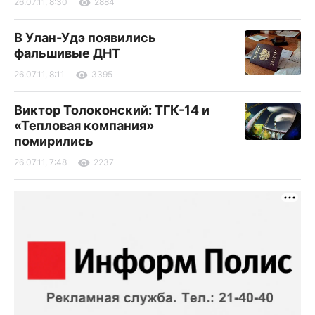
26.07.11, 8:30
2884
В Улан-Удэ появились
фальшивые ДНТ
26.07.11, 8:11
3395
Виктор Толоконский: ТГК-14 и
«Тепловая компания»
помирились
26.07.11, 7:48
2237