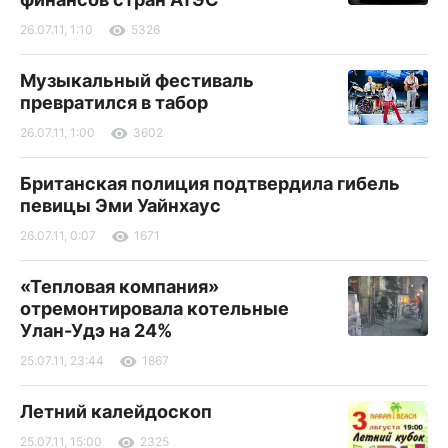
26.07.11, 1:10
5326
Музыкальный фестиваль
превратился в табор
26.07.11, 1:00
3602
Британская полиция подтвердила гибель
певицы Эми Уайнхаус
26.07.11, 0:07
1671
«Тепловая компания»
отремонтировала котельные
Улан-Удэ на 24%
25.07.11, 23:44
1867
Летний калейдоскоп
25.07.11, 15:00
2325