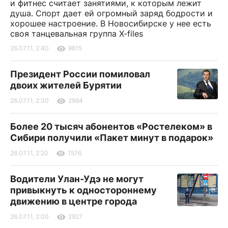
и фитнес считает занятиями, к которым лежит
душа. Спорт дает ей огромный заряд бодрости и
хорошее настроение. В Новосибирске у нее есть
своя танцевальная группа X-files
26.07.11, 2:40
9815
Президент России помиловал
двоих жителей Бурятии
26.07.11, 2:30
2994
Более 20 тысяч абонентов «Ростелеком» в
Сибири получили «Пакет минут в подарок»
26.07.11, 2:20
1576
Водители Улан-Удэ не могут
привыкнуть к одностороннему
движению в центре города
26.07.11, 2:00
2927