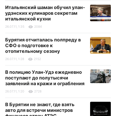
Итальянский шаман обучил улан-
удэнских кулинаров секретам
итальянской кухни
26.07.11, 1:35
2084
Бурятия отчиталась полпреду в
СФО о подготовке к
отопительному сезону
26.07.11, 1:28
2152
В полицию Улан-Удэ ежедневно
поступают до полутысячи
заявлений на кражи и ограбления
26.07.11, 1:20
2728
В Бурятии не знают, где взять
авто для встречи министров
финансов стран АТЭС