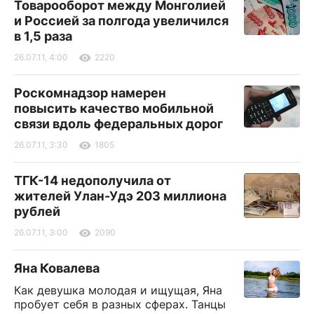
Товарооборот между Монголией
и Россией за полгода увеличился
в 1,5 раза
26.07.11, 4:00
2220
Роскомнадзор намерен
повысить качество мобильной
связи вдоль федеральных дорог
26.07.11, 3:30
1805
ТГК-14 недополучила от
жителей Улан-Удэ 203 миллиона
рублей
26.07.11, 3:00
2090
Яна Ковалева
Как девушка молодая и ищущая, Яна
пробует себя в разных сферах. Танцы