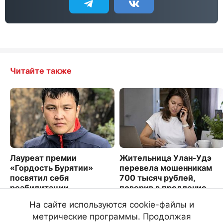
Читайте также
Лауреат премии
Жительница Улан-Удэ
«Гордость Бурятии»
перевела мошенникам
посвятил себя
700 тысяч рублей,
реабилитации
поверив в продление
особенных детей
сим-карты
На сайте используются cookie-файлы и
4528
3521
метрические программы. Продолжая