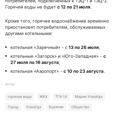
потребителей, подключенных к ТЭЦ-1 и ТЭЦ-2.
Горячей воды не будет
с 12 по 21 июля
.
Кроме того, горячее водоснабжение временно
приостановят потребителям, обслуживаемых
другими котельными:
котельная «Заречный» - с
13 по 26 июля
;
котельные «Загорск» и «Юго-Западная» -
с
27 июля по 16 августа
;
котельная «Аэропорт» -
с 10 по 23 августа
.
Автор:
горячая вода
ЖКХ
ТГК-14
Мэрия УланУдэ
Город
УланУдэ
Бурятия
Общество