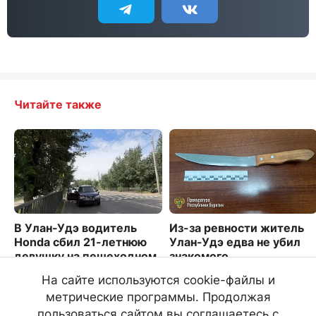
Читайте также
В Улан-Удэ водитель
Из-за ревности житель
Honda сбил 21-летнюю
Улан-Удэ едва не убил
девушку на пешеходном
знакомого
переходе
3722
На сайте используются cookie-файлы и
15025
метрические программы. Продолжая
пользоваться сайтом вы соглашаетесь с