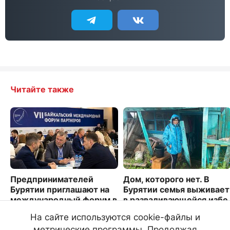
Читайте также
Предпринимателей
Дом, которого нет. В
Бурятии приглашают на
Бурятии семья выживает
международный форум в
в разваливающейся избе
Иркутске
5305
На сайте используются cookie-файлы и
3786
метрические программы. Продолжая