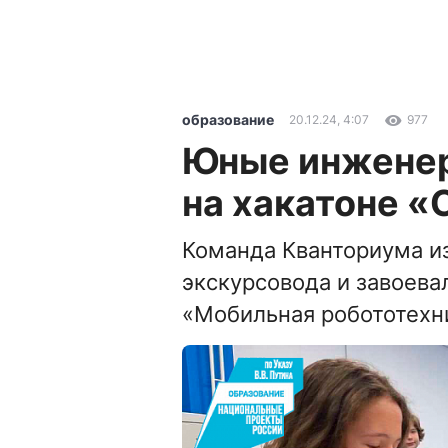
образование
20.12.24, 4:07
977
Юные инженер
на хакатоне 
Команда Кванториума из
экскурсовода и завоева
«Мобильная робототехн