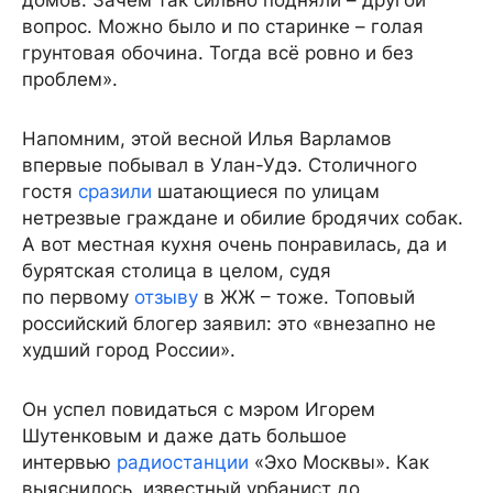
домов. Зачем так сильно подняли – другой
вопрос. Можно было и по старинке – голая
грунтовая обочина. Тогда всё ровно и без
проблем».
Напомним, этой весной Илья Варламов
впервые побывал в Улан-Удэ. Столичного
гостя
сразили
шатающиеся по улицам
нетрезвые граждане и обилие бродячих собак.
А вот местная кухня очень понравилась, да и
бурятская столица в целом, судя
по первому
отзыву
в ЖЖ – тоже. Топовый
российский блогер заявил: это «внезапно не
худший город России».
Он успел повидаться с мэром Игорем
Шутенковым и даже дать большое
интервью
радиостанции
«Эхо Москвы». Как
выяснилось, известный урбанист до