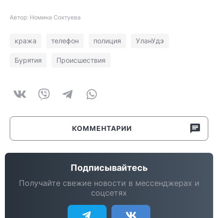
Автор: Номина Соктуева
кража
телефон
полиция
УланУдэ
Бурятия
Происшествия
КОММЕНТАРИИ
Подписывайтесь
Получайте свежие новости в мессенджерах и
соцсетях