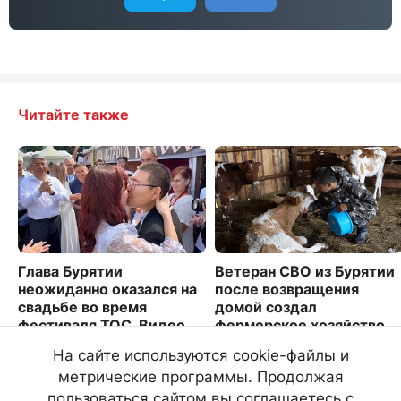
Читайте также
Глава Бурятии
Ветеран СВО из Бурятии
неожиданно оказался на
после возвращения
свадьбе во время
домой создал
фестиваля ТОС. Видео
фермерское хозяйство
3663
4226
На сайте используются cookie-файлы и
метрические программы. Продолжая
пользоваться сайтом вы соглашаетесь с