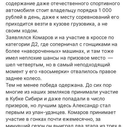
содержание даже отечественного спортивного
автомобиля стоит владельцу порядка 1 000
рублей в день, даже к месту соревнований его
приходится везти в кузове грузовика, а не
своим ходом.
Заявлялся Комаров и на участие в кроссе по
категории Д2, где соперничал с гонщиками на
более «навороченных» машинах, и там тоже
имел неплохие шансы на призовое место —
шел четвертым, но в самый неподходящий
момент у его «восьмерки» отвалилось правое
заднее колесо.
Тем не менее победа одержана. До сих пор
многие из наших земляков принимали участие
в Кубке Сибири и даже попадали в число
призеров, но лучшим здесь Александр стал
первым из улан-удэнцев. Комаров принимает
участие в гонках почти ежемесячно, за
минувший сезон он выиграл два этапа из трех в