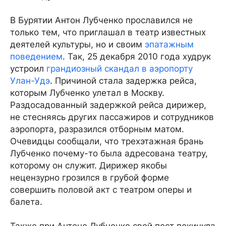
В Бурятии Антон Лубченко прославился не
только тем, что приглашал в театр известных
деятелей культуры, но и своим
эпатажным
поведением
. Так, 25 декабря 2010 года худрук
устроил
грандиозный скандал в аэропорту
Улан-Удэ
. Причиной стала задержка рейса,
которым Лубченко улетал в Москву.
Раздосадованный задержкой рейса дирижер,
не стесняясь других пассажиров и сотрудников
аэропорта, разразился отборным матом.
Очевидцы сообщали, что трехэтажная брань
Лубченко почему-то была адресована театру,
которому он служит. Дирижер якобы
нецензурно грозился в грубой форме
совершить половой акт с театром оперы и
балета.
Также при Антоне Лубченко свой пост покинула