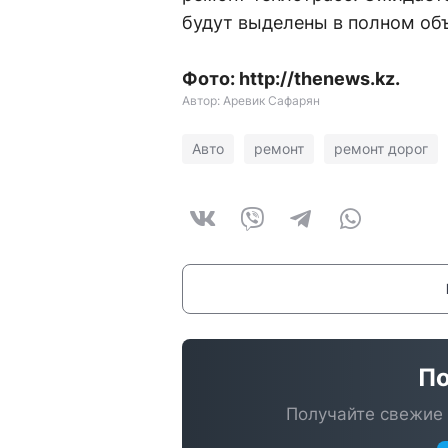
будут выделены в полном объ
Фото: http://thenews.kz.
Автор: Аревик Сафарян
Авто
ремонт
ремонт дорог
По
Получайте свежие 