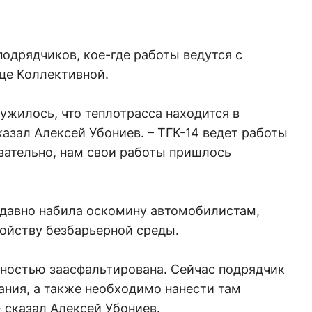
одрядчиков, кое-где работы ведутся с
це Коллективной.
ружилось, что теплотрасса находится в
казал Алексей Убониев. – ТГК-14 ведет работы
вательно, нам свои работы пришлось
 давно набила оскомину автомобилистам,
ройству безбарьерной среды.
олностью заасфальтирована. Сейчас подрядчик
ания, а также необходимо нанести там
- сказал Алексей Убониев.