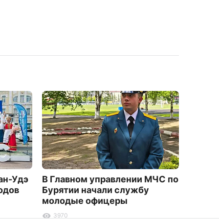
ан-Удэ
В Главном управлении МЧС по
Улан-
одов
Бурятии начали службу
ключиц
молодые офицеры
случай
3970
1451