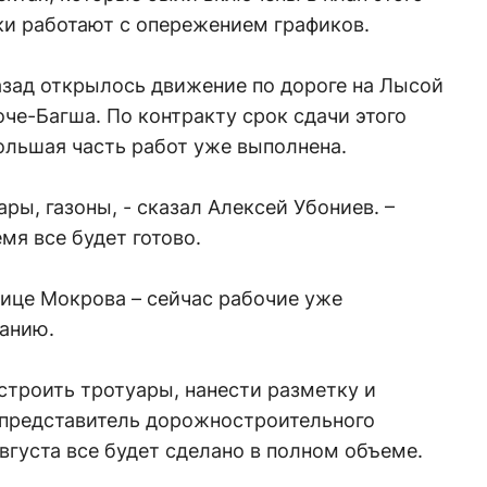
ики работают с опережением графиков.
азад открылось движение по дороге на Лысой
оче-Багша. По контракту срок сдачи этого
большая часть работ уже выполнена.
ры, газоны, - сказал Алексей Убониев. –
я все будет готово.
лице Мокрова – сейчас рабочие уже
ванию.
устроить тротуары, нанести разметку и
л представитель дорожностроительного
вгуста все будет сделано в полном объеме.