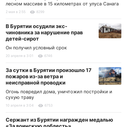
лесном массиве в 15 километрах от улуса Санага
2 мая в 2:55
8299
В Бурятии осудили экс-
чиновника за нарушение прав
детей-сирот
Он получил условный срок
20 апреля в 3:01
6746
За сутки в Бурятии произошло 17
пожаров из-за ветра и
неисправной проводки
Огонь повредил дома, уничтожил постройки и
сухую траву
10 апреля в 3:04
6753
Сержант из Бурятии награжден медалью
«За воинскую доблесть»