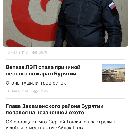
13 мая в 1:18
5670
Ветхая ЛЭП стала причиной
лесного пожара в Бурятии
Огонь тушили трое суток
11 мая в 7:34
8495
Глава Закаменского района Бурятии
попался на незаконной охоте
СК сообщает, что Сергей Гонжитов застрелил
изюбря в местности «Айнак Гол»