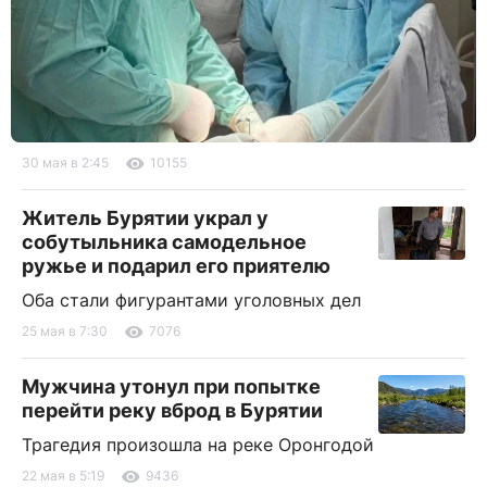
30 мая в 2:45
10155
Житель Бурятии украл у
собутыльника самодельное
ружье и подарил его приятелю
Оба стали фигурантами уголовных дел
25 мая в 7:30
7076
Мужчина утонул при попытке
перейти реку вброд в Бурятии
Трагедия произошла на реке Оронгодой
22 мая в 5:19
9436