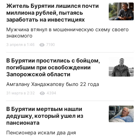
Житель Бурятии лишился почти
миллиона рублей, пытаясь
заработать на инвестициях
Мужчина втянул в мошенническую схему своего
знакомого
3 апреля в 1:46
7190
В Бурятии простились с бойцом,
погибшим при освобождении
Запорожской области
Амгалану Хандажапову было 22 года
31 марта в 2:32
4394
В Бурятии мертвым нашли
дедушку, который ушел из
пансионата
Пенсионера искали два дня