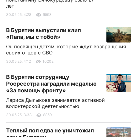
лет
30.05.25, 4:28
9598
В Бурятии выпустили клип
«Папа, мы с тобой»
Он посвящен детям, которые ждут возвращения
своих отцов с СВО
30.05.25, 4:12
10202
В Бурятии сотрудницу
Росреестра наградили медалью
«За помощь фронту»
Лариса Дылыкова занимается активной
волонтерской деятельностью
30.05.25, 3:38
8859
Теплый пол едва не уничтожил