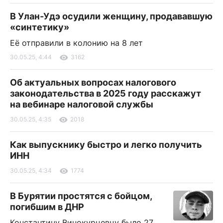
В Улан-Удэ осудили женщину, продававшую
«синтетику»
Её отправили в колонию на 8 лет
30.05.25, 4:44
3162
Об актуальных вопросах налогового
законодательства в 2025 году расскажут
на вебинаре налоговой службы
30.05.25, 4:35
2018
Как выпускнику быстро и легко получить
ИНН
30.05.25, 4:34
1774
В Бурятии простятся с бойцом,
погибшим в ДНР
Константину Винокурцевцу было 27