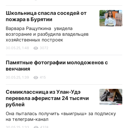
Школьница спасла соседей от
пожара в Бурятии
Варвара Ращупкина увидела
возгорание и разбудила владельцев
хозяйственных построек
30.05.25, 1:48
3072
Памятные фотографии молодоженов с
венчания
30.05.25, 1:39
415
Семиклассница из Улан-Удэ
перевела аферистам 24 тысячи
рублей
Она пыталась получить «выигрыш» за подписку
на телеграм-канал
30.05.25, 1:33
4374