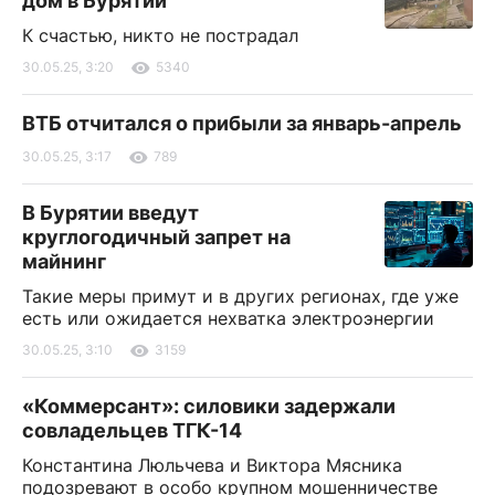
дом в Бурятии
К счастью, никто не пострадал
30.05.25, 3:20
5340
ВТБ отчитался о прибыли за январь-апрель
30.05.25, 3:17
789
В Бурятии введут
круглогодичный запрет на
майнинг
Такие меры примут и в других регионах, где уже
есть или ожидается нехватка электроэнергии
30.05.25, 3:10
3159
«Коммерсант»: силовики задержали
совладельцев ТГК-14
Константина Люльчева и Виктора Мясника
подозревают в особо крупном мошенничестве