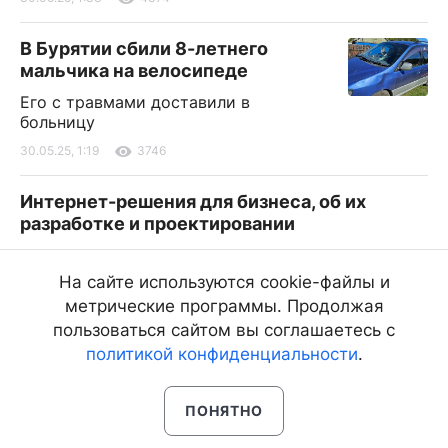
В Бурятии сбили 8-летнего
мальчика на велосипеде
Его с травмами доставили в
больницу
30.05.25, 1:19
3746
Интернет-решения для бизнеса, об их
разработке и проектировании
30.05.25, 1:13
364
На сайте используются cookie-файлы и
ВТБ ожидает сохранения ставки ЦБ на
метрические программы. Продолжая
уровне 21%
пользоваться сайтом вы соглашаетесь с
политикой конфиденциальности
.
30.05.25, 1:11
628
ПОНЯТНО