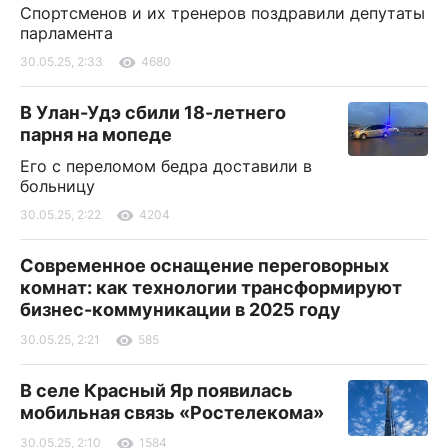
Спортсменов и их тренеров поздравили депутаты
парламента
30.05.25, 2:33
4680
В Улан-Удэ сбили 18-летнего
парня на мопеде
Его с переломом бедра доставили в
больницу
30.05.25, 2:22
4204
Современное оснащение переговорных
комнат: как технологии трансформируют
бизнес-коммуникации в 2025 году
30.05.25, 2:21
585
В селе Красный Яр появилась
мобильная связь «Ростелекома»
30.05.25, 2:10
1584