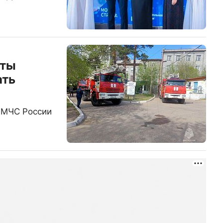
еты
ать
 МЧС России