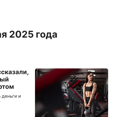
ая 2025 года
сказали,
вый
ртом
 деньги и
?