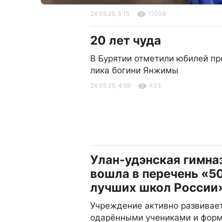
24.05.25, 5:15
11009
20 лет чуда
В Бурятии отметили юбилей п
лика богини Янжимы
24.05.25, 4:59
433
Улан-удэнская гимна
вошла в перечень «5
лучших школ России
Учреждение активно развивает
одарёнными учениками и фор