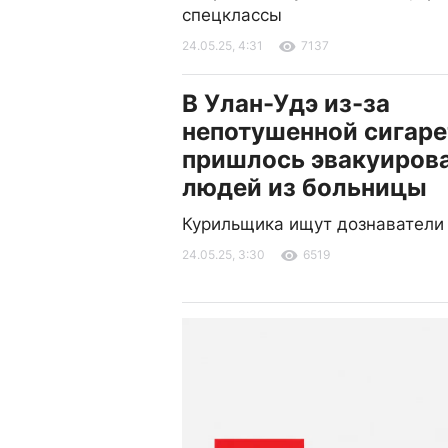
спецклассы
24.05.25, 4:31
7137
В Улан-Удэ из-за
непотушенной сигар
пришлось эвакуиров
людей из больницы
Курильщика ищут дознаватели
24.05.25, 3:30
6519