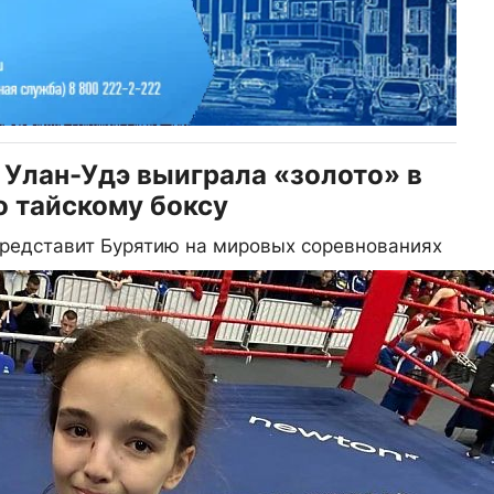
 Улан-Удэ выиграла «золото» в
о тайскому боксу
представит Бурятию на мировых соревнованиях