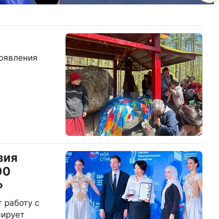
роявления
зия
00
»
 работу с
мирует