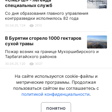
специальных служб
Со дня образования главного управления
контрразведки исполнилось 82 года
30.04.25, 1:24
2510
В Бурятии сгорело 1000 гектаров
сухой травы
Пожар возник на границе Мухоршибирского и
Тарбагатайского районов
30.04.25, 1:20
3027
Жители Бурятии активно
На сайте используются cookie-файлы и
консультируются с ИИ по
метрические программы. Продолжая
практическим вопросам
пользоваться сайтом вы соглашаетесь с
политикой конфиденциальности
.
30.04.25, 1:12
617
ПОНЯТНО