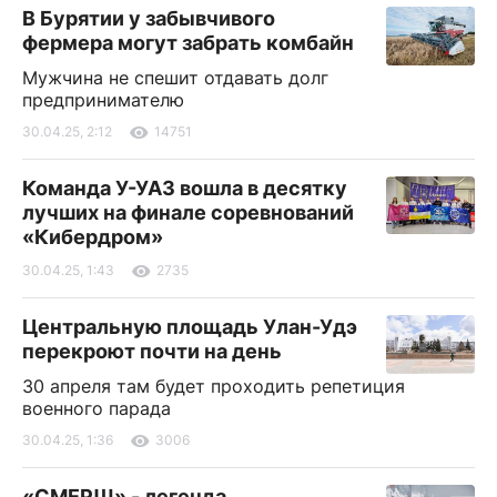
В Бурятии у забывчивого
фермера могут забрать комбайн
Мужчина не спешит отдавать долг
предпринимателю
30.04.25, 2:12
14751
Команда У-УАЗ вошла в десятку
лучших на финале соревнований
«Кибердром»
30.04.25, 1:43
2735
Центральную площадь Улан-Удэ
перекроют почти на день
30 апреля там будет проходить репетиция
военного парада
30.04.25, 1:36
3006
«СМЕРШ» - легенда