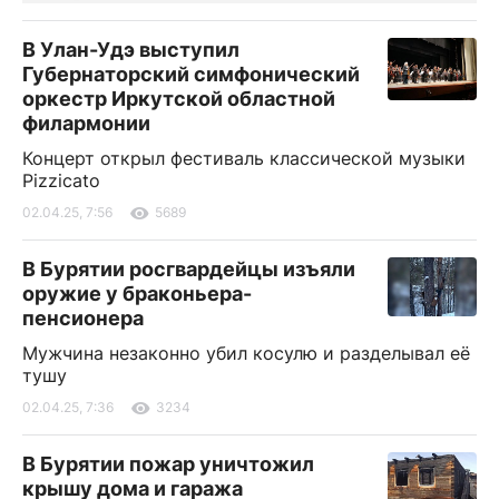
В Улан-Удэ выступил
Губернаторский симфонический
оркестр Иркутской областной
филармонии
Концерт открыл фестиваль классической музыки
Pizzicato
02.04.25, 7:56
5689
В Бурятии росгвардейцы изъяли
оружие у браконьера-
пенсионера
Мужчина незаконно убил косулю и разделывал её
тушу
02.04.25, 7:36
3234
В Бурятии пожар уничтожил
крышу дома и гаража