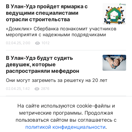
В Улан-Удэ пройдет ярмарка с
ведущими специалистами
отрасли строительства
«Домклик» Сбербанка познакомит участников
мероприятия с надежными подрядчиками
02.04.25, 2:00
1012
В Улан-Удэ будут судить
девушек, которые
распространяли мефедрон
Они могут загреметь за решетку на 20 лет
02.04.25, 1:42
2876
В Улан-Удэ на «зебре» автоледи
На сайте используются cookie-файлы и
сбила 57-летнюю женщину
метрические программы. Продолжая
Пострадавшую доставили в БСМП
пользоваться сайтом вы соглашаетесь с
политикой конфиденциальности
.
02.04.25, 1:27
3103