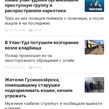
преступную группу и
распространяли наркотики
Трех из них полиция поймала с поличным, а после
вышла и на последнюю
02.04.25, 9:48
4774
В Улан-Удэ потушили возгорание
возле кладбища
Пожар произошел из-за
неосторожного обращения с огнём
02.04.25, 9:24
4294
Жителю Гусиноозёрска,
помешавшему старушке
подкармливать кошек, начали
угрожать
Мужчине «забили стрелку» и пообещали вывезти
в Чечню