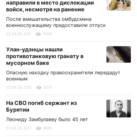
направили в место дислокации
войск, несмотря на ранение
После вмешательства омбудсмена
военнослужащему предоставили отпуск
02.04.25, 2:41
7409
Улан-удэнцы нашли
противотанковую гранату в
мусорном баке
Опасную находку правоохранители передадут
военным
02.04.25, 2:30
3015
На СВО погиб сержант из
Бурятии
Леониду Замбулаеву было 45 лет
02.04.25, 2:07
5826