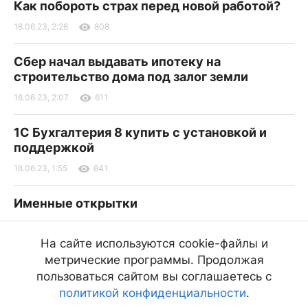
Как побороть страх перед новой работой?
18.06.23, 2:28
808
Сбер начал выдавать ипотеку на
строительство дома под залог земли
18.06.23, 2:07
611
1С Бухгалтерия 8 купить с установкой и
поддержкой
18.06.23, 1:55
841
Именные открытки
18.06.23, 1:23
764
На сайте используются cookie-файлы и
На ПМЭФ назвали главный шаг ближайшего
метрические программы. Продолжая
будущего для развития ИИ в России
пользоваться сайтом вы соглашаетесь с
политикой конфиденциальности
.
18.06.23, 1:22
423