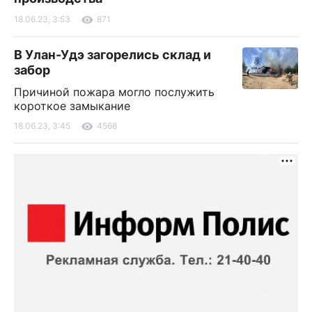
18.06.23, 3:53
871
В Улан-Удэ загорелись склад и
забор
Причиной пожара могло послужить
короткое замыкание
18.06.23, 3:45
4568