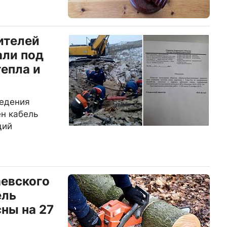
ителей
али под
тепла и
ведения
н кабель
щий
аевского
ель
ны на 27