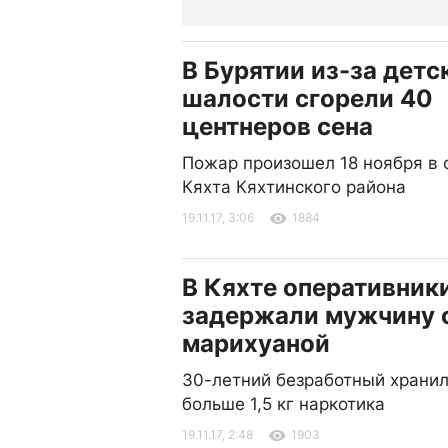
В Бурятии из-за детс
шалости сгорели 40
центнеров сена
Пожар произошел 18 ноября в 
Кяхта Кяхтинского района
19.11.17, 3:06
1884
В Кяхте оперативник
задержали мужчину 
марихуаной
30-летний безработный храни
больше 1,5 кг наркотика
19.11.17, 2:48
1903