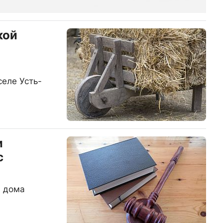
кой
селе Усть-
и
с
л дома