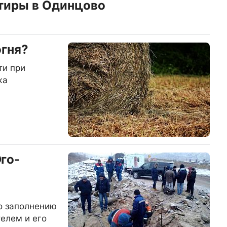
тиры в Одинцово
огня?
ти при
жа
го-
о заполнению
елем и его