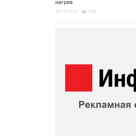
нагрев
19.11.17, 3:18
2764