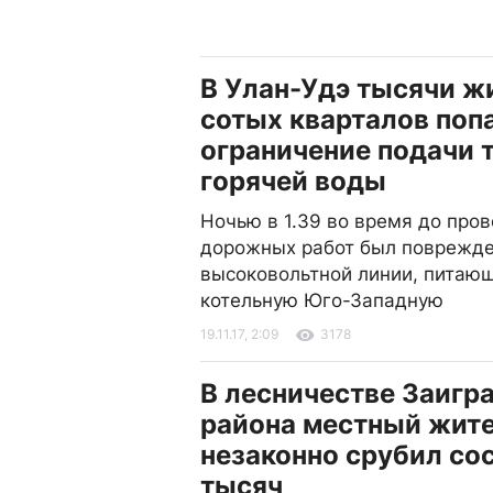
В Улан-Удэ тысячи ж
сотых кварталов поп
ограничение подачи 
горячей воды
Ночью в 1.39 во время до про
дорожных работ был поврежде
высоковольтной линии, питаю
котельную Юго-Западную
19.11.17, 2:09
3178
В лесничестве Заигр
района местный жит
незаконно срубил сос
тысяч