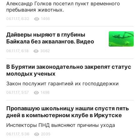
Александр Голков посетил пункт временного
пребывания животных.
06.11.17, 6:32
1466
Дайверы ныряют в глубины
Байкала без аквалангов. Видео
06.11.17, 6:18
3062
В Бурятии законодательно закрепят статус
молодых ученых
Закон послужит гарантией их господдержки
06.11.17, 5:57
1498
Пропавшую школьницу нашли спустя пять
дней в компьютерном клубе в Иркутске
Инспекторы ПНД выясняют причины ухода
06.11.17, 5:36
2035