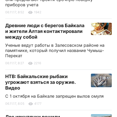
приборов учета
06.11.17, 8:52
1942
Древние люди с берегов Байкала
и жители Алтая контактировали
между собой
Ученые ведут работы в Залесовском районе на
памятнике, который получил название Чумыш-
Перекат
06.11.17, 8:27
2216
НТВ: Байкальские рыбаки
угрожают взяться за оружие.
Видео
С 1 октября на Байкале запрещен вылов омуля
06.11.17, 8:05
4177
Две иркутянки решили