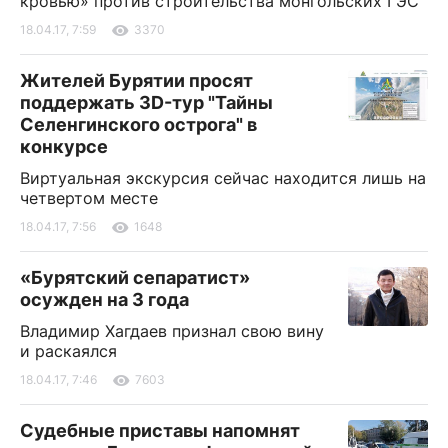
кровью» против строительства монгольских ГЭС
18.04.17, 7:59
3370
Жителей Бурятии просят
поддержать 3D-тур "Тайны
Селенгинского острога" в
конкурсе
Виртуальная экскурсия сейчас находится лишь на
четвертом месте
18.04.17, 7:56
1648
«Бурятский сепаратист»
осужден на 3 года
Владимир Хагдаев признал свою вину
и раскаялся
18.04.17, 7:46
7603
Судебные приставы напомнят